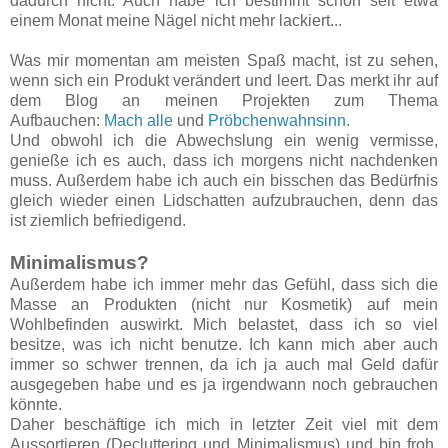
dadurch nicht. Auch habe ich bestimmt schon seit etwa
einem Monat meine Nägel nicht mehr lackiert...
Was mir momentan am meisten Spaß macht, ist zu sehen,
wenn sich ein Produkt verändert und leert. Das merkt ihr auf
dem Blog an meinen Projekten zum Thema
Aufbauchen:
Mach alle
und
Pröbchenwahnsinn
.
Und obwohl ich die Abwechslung ein wenig vermisse,
genieße ich es auch, dass ich morgens nicht nachdenken
muss. Außerdem habe ich auch ein bisschen das Bedürfnis
gleich wieder einen Lidschatten aufzubrauchen, denn das
ist ziemlich befriedigend.
Minimalismus?
Außerdem habe ich immer mehr das Gefühl, dass sich die
Masse an Produkten (nicht nur Kosmetik) auf mein
Wohlbefinden auswirkt. Mich belastet, dass ich so viel
besitze, was ich nicht benutze. Ich kann mich aber auch
immer so schwer trennen, da ich ja auch mal Geld dafür
ausgegeben habe und es ja irgendwann noch gebrauchen
könnte.
Daher beschäftige ich mich in letzter Zeit viel mit dem
Aussortieren (Decluttering und Minimalismus) und bin froh,