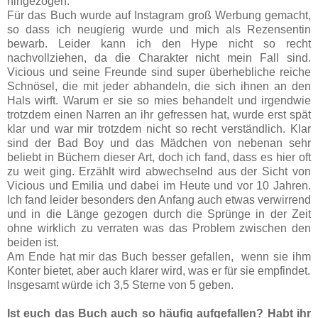
hingezogen.
Für das Buch wurde auf Instagram groß Werbung gemacht,
so dass ich neugierig wurde und mich als Rezensentin
bewarb. Leider kann ich den Hype nicht so recht
nachvollziehen, da die Charakter nicht mein Fall sind.
Vicious und seine Freunde sind super überhebliche reiche
Schnösel, die mit jeder abhandeln, die sich ihnen an den
Hals wirft. Warum er sie so mies behandelt und irgendwie
trotzdem einen Narren an ihr gefressen hat, wurde erst spät
klar und war mir trotzdem nicht so recht verständlich. Klar
sind der Bad Boy und das Mädchen von nebenan sehr
beliebt in Büchern dieser Art, doch ich fand, dass es hier oft
zu weit ging. Erzählt wird abwechselnd aus der Sicht von
Vicious und Emilia und dabei im Heute und vor 10 Jahren.
Ich fand leider besonders den Anfang auch etwas verwirrend
und in die Länge gezogen durch die Sprünge in der Zeit
ohne wirklich zu verraten was das Problem zwischen den
beiden ist.
Am Ende hat mir das Buch besser gefallen, wenn sie ihm
Konter bietet, aber auch klarer wird, was er für sie empfindet.
Insgesamt würde ich 3,5 Sterne von 5 geben.
Ist euch das Buch auch so häufig aufgefallen? Habt ihr