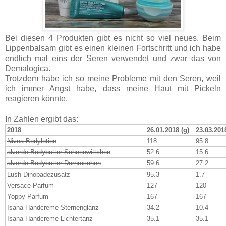
Bei diesen 4 Produkten gibt es nicht so viel neues. Beim
Lippenbalsam gibt es einen kleinen Fortschritt und ich habe
endlich mal eins der Seren verwendet und zwar das von
Demalogica.
Trotzdem habe ich so meine Probleme mit den Seren, weil
ich immer Angst habe, dass meine Haut mit Pickeln
reagieren könnte.
In Zahlen ergibt das:
2018
26.01.2018 (g)
23.03.2018
Nivea Bodylotion
118
95.8
alverde Bodybutter Schneewittchen
52.6
15.6
alverde Bodybutter Dornröschen
59.6
27.2
Lush Dinobadezusatz
95.3
1.7
Versace Parfum
127
120
Yoppy Parfum
167
167
Isana Handcreme Sternenglanz
34.2
10.4
Isana Handcreme Lichtertanz
35.1
35.1