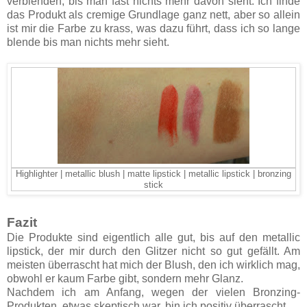
verblenden, bis man fast nichts mehr davon sieht. Ich finde
das Produkt als cremige Grundlage ganz nett, aber so allein
ist mir die Farbe zu krass, was dazu führt, dass ich so lange
blende bis man nichts mehr sieht.
|
|
|
Highlighter | metallic blush
matte lipstick
metallic lipstick
bronzing
stick
Fazit
Die Produkte sind eigentlich alle gut, bis auf den metallic
lipstick, der mir durch den Glitzer nicht so gut gefällt. Am
meisten überrascht hat mich der Blush, den ich wirklich mag,
obwohl er kaum Farbe gibt, sondern mehr Glanz.
Nachdem ich am Anfang, wegen der vielen Bronzing-
Produkten, etwas skeptisch war, bin ich positiv überrascht.