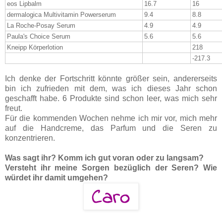
eos Lipbalm
16.7
16
dermalogica Multivitamin Powerserum
9.4
8.8
La Roche-Posay Serum
4.9
4.9
Paula's Choice Serum
5.6
5.6
Kneipp Körperlotion
218
-217.3
Ich denke der Fortschritt könnte größer sein, andererseits
bin ich zufrieden mit dem, was ich dieses Jahr schon
geschafft habe. 6 Produkte sind schon leer, was mich sehr
freut.
Für die kommenden Wochen nehme ich mir vor, mich mehr
auf die Handcreme, das Parfum und die Seren zu
konzentrieren.
Was sagt ihr? Komm ich gut voran oder zu langsam?
Versteht ihr meine Sorgen bezüglich der Seren? Wie
würdet ihr damit umgehen?