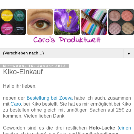
▼
Mittwoch, 16. Januar 2013
Kiko-Einkauf
Hallo ihr lieben,
neben der
Bestellung bei Zoeva
habe ich auch, zusammen
mit
Caro
, bei Kiko bestellt. Sie hat es mir ermöglicht bei Kiko
zu bestellen ohne gleich mit unnötigen Sachen auf 25€ zu
kommen. Vielen lieben Dank.
Geworden sind es die drei restlichen
Holo-Lacke
(
einen
besitze ich ja schon), ein Kajal und Nagellackentferner.