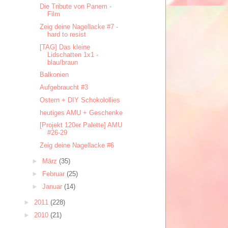
Die Tribute von Panem -
Film
Zeig deine Nagellacke #7 -
hard to resist
[TAG] Das kleine
Lidschatten 1x1 -
blau/braun
Balkonien
Aufgebraucht #3
Ostern + DIY Schokolollies
heutiges AMU + Geschenke
[Projekt 120er Palette] AMU
#26-29
Zeig deine Nagellacke #6
►
März
(35)
►
Februar
(25)
►
Januar
(14)
►
2011
(228)
►
2010
(21)