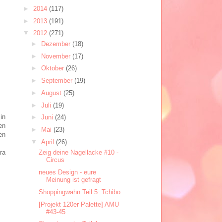
►
2014
(117)
►
2013
(191)
▼
2012
(271)
►
Dezember
(18)
►
November
(17)
►
Oktober
(26)
►
September
(19)
►
August
(25)
►
Juli
(19)
d
in
►
Juni
(24)
en
►
Mai
(23)
en
▼
April
(26)
ra
Zeig deine Nagellacke #10 -
Circus
neues Design - eure
Meinung ist gefragt
Shoppingwahn Teil 5: Tchibo
[Projekt 120er Palette] AMU
#43-45