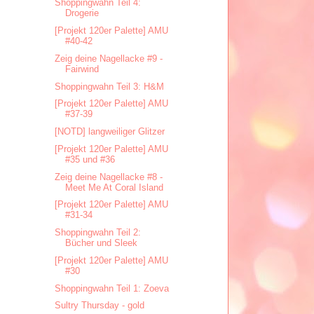
Shoppingwahn Teil 4:
Drogerie
[Projekt 120er Palette] AMU
#40-42
Zeig deine Nagellacke #9 -
Fairwind
Shoppingwahn Teil 3: H&M
[Projekt 120er Palette] AMU
#37-39
[NOTD] langweiliger Glitzer
[Projekt 120er Palette] AMU
#35 und #36
Zeig deine Nagellacke #8 -
Meet Me At Coral Island
[Projekt 120er Palette] AMU
#31-34
Shoppingwahn Teil 2:
Bücher und Sleek
[Projekt 120er Palette] AMU
#30
Shoppingwahn Teil 1: Zoeva
Sultry Thursday - gold