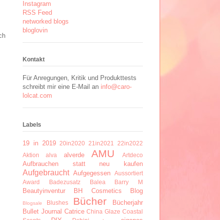
Instagram
RSS Feed
networked blogs
bloglovin
ch
Kontakt
Für Anregungen, Kritik und Produkttests
schreibt mir eine E-Mail an
info@caro-
lolcat.com
Labels
19 in 2019
20in2020
21in2021
22in2022
AMU
alverde
Aktion
alva
Artdeco
Aufbrauchen statt neu kaufen
Aufgebraucht
Aufgegessen
Aussortiert
Award
Badezusatz
Balea
Barry M
Beautyinventur
BH Cosmetics
Blog
Bücher
Bücherjahr
Blushes
Blogsale
Bullet Journal
Catrice
China Glaze
Coastal