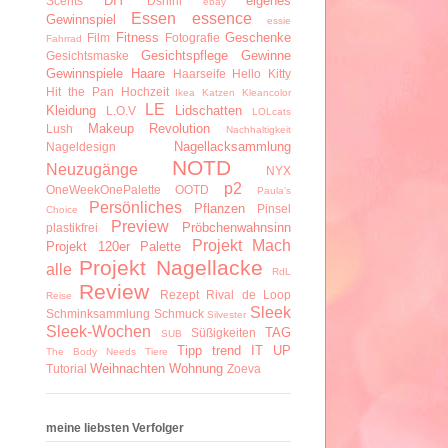
DIY
eigenes
Scents
Dshini
ebay
Essen
essence
Gewinnspiel
essie
Fitness
Geschenke
Film
Fotografie
Fahrrad
Gesichtspflege
Gewinne
Gesichtsmaske
Gewinnspiele
Haare
Haarseife
Hello Kitty
Hit the Pan
Hochzeit
Ikea
Katzen
Kleancolor
LE
Kleidung
Lidschatten
L.O.V
LOLcats
Makeup Revolution
Lush
Nachhaltigkeit
Nagellacksammlung
Nageldesign
NOTD
Neuzugänge
NYX
p2
OneWeekOnePalette
OOTD
Paula's
Persönliches
Pflanzen
Pinsel
Choice
Preview
Pröbchenwahnsinn
plastikfrei
Projekt Mach
Projekt 120er Palette
Projekt Nagellacke
alle
RdL
Review
Rezept
Rival de Loop
Reise
Sleek
Schminksammlung
Schmuck
Silvester
Sleek-Wochen
TAG
Süßigkeiten
SUB
Tipp
trend IT UP
The Body Needs
Tiere
Weihnachten
Wohnung
Tutorial
Zoeva
meine liebsten Verfolger