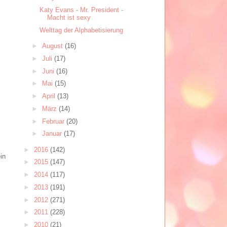
Katy Evans - Mr. President -
Macht ist sexy
Welttag der Alphabetisierung
►
August
(16)
►
Juli
(17)
►
Juni
(16)
►
Mai
(15)
►
April
(13)
►
März
(14)
►
Februar
(20)
►
Januar
(17)
►
2016
(142)
in
►
2015
(147)
►
2014
(117)
►
2013
(191)
►
2012
(271)
►
2011
(228)
►
2010
(21)