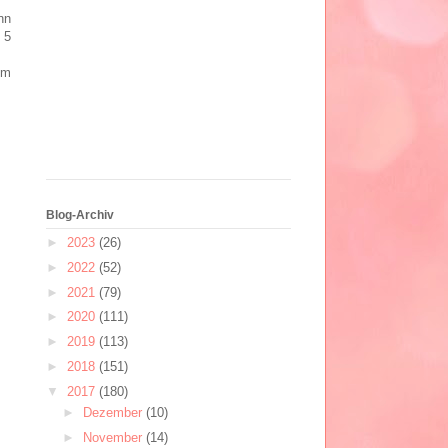
nn
 5
im
Blog-Archiv
►
2023
(26)
►
2022
(52)
►
2021
(79)
►
2020
(111)
►
2019
(113)
►
2018
(151)
▼
2017
(180)
►
Dezember
(10)
►
November
(14)