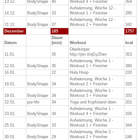
13.12.
BodyShape
40
Workout 4 + Finisher
359
Aufwärmung, Woche 12 -
14.12.
BodyShape
33
Workout 1 + Finisher
295
Aufwärmung, Woche 12 -
21.12.
BodyShape
37
Workout 2 + Finisher
342
Dezember
185
1757
Dauer
Datum
(min)
Workout
kcal
Oberkörper
11.01.
35
http://pin.it/qGyZhev
353
Aufwärmung, Woche 1 -
12.01.
BodyShape
35
Workout 1 + Finisher
380
16.01.
22
Hula Hoop
220
Aufwärmung, Woche 1 -
18.01.
BodyShape
34
Workout 2 + Finisher
320
Aufwärmung, Woche 1 -
19.01.
BodyShape
34
Workout 3 + Finisher
333
22.01.
pur-life
34
Yoga und Kopfstand üben
201
Aufwärmung, Woche 1 -
23.01.
BodyShape
34
Workout 4 + Finisher
326
Aufwärmung, Woche 2 -
25.01.
BodyShape
33
Workout 1 + Finisher
344
Aufwärmung, Woche 2 -
30.01.
BodyShape
29
Workout 2 + Finisher
246