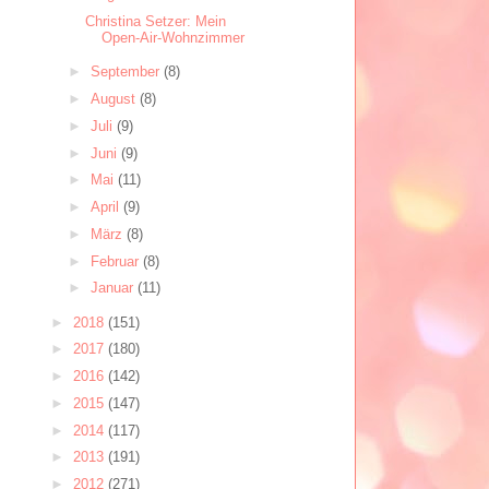
Christina Setzer: Mein
Open-Air-Wohnzimmer
►
September
(8)
►
August
(8)
►
Juli
(9)
►
Juni
(9)
►
Mai
(11)
►
April
(9)
►
März
(8)
►
Februar
(8)
►
Januar
(11)
►
2018
(151)
►
2017
(180)
►
2016
(142)
►
2015
(147)
►
2014
(117)
►
2013
(191)
►
2012
(271)