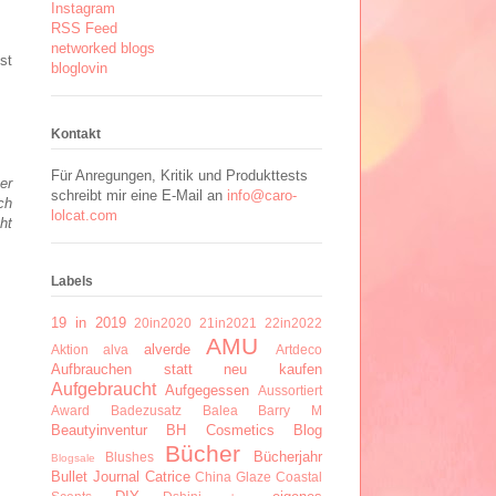
Instagram
RSS Feed
networked blogs
st
bloglovin
Kontakt
Für Anregungen, Kritik und Produkttests
er
schreibt mir eine E-Mail an
info@caro-
ch
lolcat.com
ht
Labels
19 in 2019
20in2020
21in2021
22in2022
AMU
alverde
Aktion
alva
Artdeco
Aufbrauchen statt neu kaufen
Aufgebraucht
Aufgegessen
Aussortiert
Award
Badezusatz
Balea
Barry M
Beautyinventur
BH Cosmetics
Blog
Bücher
Bücherjahr
Blushes
Blogsale
Bullet Journal
Catrice
China Glaze
Coastal