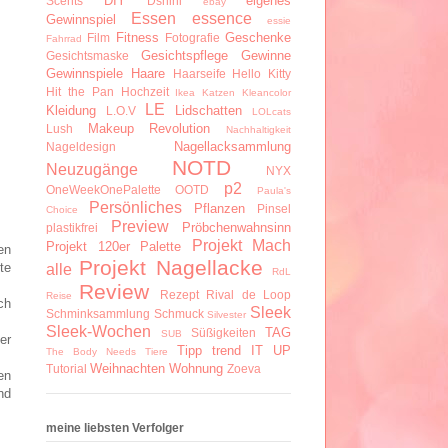
DIY
eigenes
Scents
Dshini
ebay
Essen
essence
Gewinnspiel
essie
Fitness
Geschenke
Film
Fotografie
Fahrrad
Gesichtspflege
Gewinne
Gesichtsmaske
Gewinnspiele
Haare
Haarseife
Hello Kitty
Hit the Pan
Hochzeit
Ikea
Katzen
Kleancolor
LE
Kleidung
Lidschatten
L.O.V
LOLcats
Makeup Revolution
Lush
Nachhaltigkeit
Nagellacksammlung
Nageldesign
NOTD
Neuzugänge
NYX
p2
OneWeekOnePalette
OOTD
Paula's
Persönliches
Pflanzen
Pinsel
Choice
Preview
Pröbchenwahnsinn
plastikfrei
Projekt Mach
Projekt 120er Palette
en
Projekt Nagellacke
te
alle
RdL
Review
Rezept
Rival de Loop
Reise
ch
Sleek
Schminksammlung
Schmuck
Silvester
Sleek-Wochen
TAG
Süßigkeiten
SUB
er
Tipp
trend IT UP
The Body Needs
Tiere
Weihnachten
Wohnung
Tutorial
Zoeva
en
nd
meine liebsten Verfolger