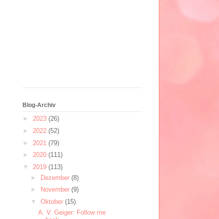
Blog-Archiv
►
2023
(26)
►
2022
(52)
►
2021
(79)
►
2020
(111)
▼
2019
(113)
►
Dezember
(8)
►
November
(9)
▼
Oktober
(15)
A. V. Geiger: Follow me