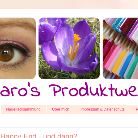
Nagellacksammlung
Über mich
Impressum & Datenschutz
P
- Happy End - und dann?