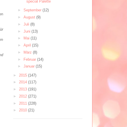
special Palette
►
September
(12)
en
►
August
(9)
►
Juli
(8)
ür
►
Juni
(13)
►
Mai
(11)
am
►
April
(15)
►
März
(8)
und
►
Februar
(14)
►
Januar
(15)
►
2015
(147)
►
2014
(117)
►
2013
(191)
►
2012
(271)
►
2011
(228)
►
2010
(21)