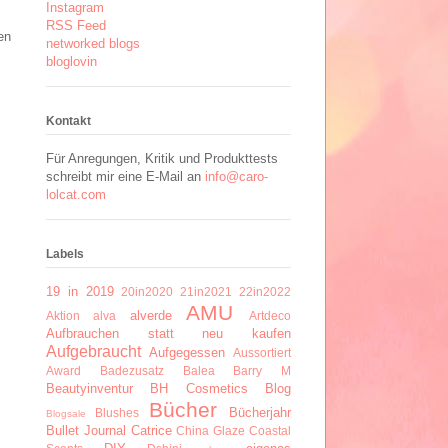
Instagram
RSS Feed
en
networked blogs
bloglovin
Kontakt
Für Anregungen, Kritik und Produkttests
schreibt mir eine E-Mail an
info@caro-
lolcat.com
Labels
19 in 2019
20in2020
21in2021
22in2022
AMU
alverde
Aktion
alva
Artdeco
Aufbrauchen statt neu kaufen
Aufgebraucht
Aufgegessen
Aussortiert
Award
Badezusatz
Balea
Barry M
Beautyinventur
BH Cosmetics
Blog
Bücher
Bücherjahr
Blushes
Blogsale
Bullet Journal
Catrice
China Glaze
Coastal