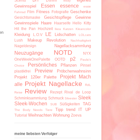
DIY
eigenes
Scents
Dshini
ebay
Essen
essence
Gewinnspiel
essie
Fitness
Geschenke
Film
Fotografie
Fahrrad
Gesichtspflege
Gewinne
Gesichtsmaske
Gewinnspiele
Haare
Haarseife
Hello Kitty
Hit the Pan
Hochzeit
Ikea
Katzen
Kleancolor
en
LE
Kleidung
Lidschatten
L.O.V
LOLcats
Makeup Revolution
Lush
Nachhaltigkeit
Nagellacksammlung
Nageldesign
NOTD
Neuzugänge
NYX
p2
OneWeekOnePalette
OOTD
Paula's
Persönliches
Pflanzen
Pinsel
Choice
Preview
Pröbchenwahnsinn
plastikfrei
Projekt Mach
Projekt 120er Palette
Projekt Nagellacke
alle
RdL
Review
Rezept
Rival de Loop
Reise
Sleek
Schminksammlung
Schmuck
Silvester
Sleek-Wochen
TAG
Süßigkeiten
SUB
Tipp
trend IT UP
The Body Needs
Tiere
Weihnachten
Wohnung
Tutorial
Zoeva
meine liebsten Verfolger