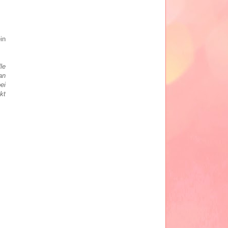
in
le
an
ei
kt