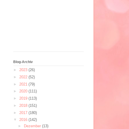
Blog-Archiv
►
2023
(26)
►
2022
(52)
►
2021
(79)
►
2020
(111)
►
2019
(113)
►
2018
(151)
►
2017
(180)
▼
2016
(142)
►
Dezember
(13)