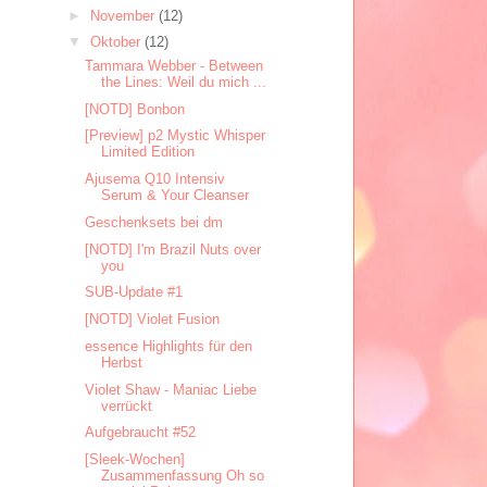
►
November
(12)
▼
Oktober
(12)
Tammara Webber - Between
the Lines: Weil du mich ...
[NOTD] Bonbon
[Preview] p2 Mystic Whisper
Limited Edition
Ajusema Q10 Intensiv
Serum & Your Cleanser
Geschenksets bei dm
[NOTD] I'm Brazil Nuts over
you
SUB-Update #1
[NOTD] Violet Fusion
essence Highlights für den
Herbst
Violet Shaw - Maniac Liebe
verrückt
Aufgebraucht #52
[Sleek-Wochen]
Zusammenfassung Oh so