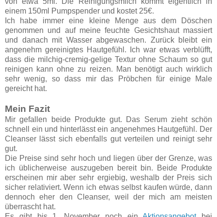
von etwa 5ml. Die Reinigungsmilch kommt eigentlich in
einem 150ml Pumpspender und kostet 25€.
Ich habe immer eine kleine Menge aus dem Döschen
genommen und auf meine feuchte Gesichtshaut massiert
und danach mit Wasser abgewaschen. Zurück bleibt ein
angenehm gereinigtes Hautgefühl. Ich war etwas verblüfft,
dass die milchig-cremig-gelige Textur ohne Schaum so gut
reinigen kann ohne zu reizen. Man benötigt auch wirklich
sehr wenig, so dass mir das Pröbchen für einige Male
gereicht hat.
Mein Fazit
Mir gefallen beide Produkte gut. Das Serum zieht schön
schnell ein und hinterlässt ein angenehmes Hautgefühl. Der
Cleanser lässt sich ebenfalls gut verteilen und reinigt sehr
gut.
Die Preise sind sehr hoch und liegen über der Grenze, was
ich üblicherweise auszugeben bereit bin. Beide Produkte
erscheinen mir aber sehr ergiebig, weshalb der Preis sich
sicher relativiert. Wenn ich etwas selbst kaufen würde, dann
dennoch eher den Cleanser, weil der mich am meisten
überrascht hat.
Es gibt bis 1. November noch ein
Aktionsangebot
bei