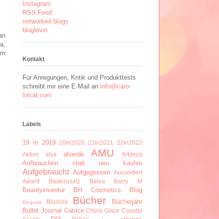
Instagram
RSS Feed
networked blogs
bloglovin
an
a,
im
Kontakt
Für Anregungen, Kritik und Produkttests
schreibt mir eine E-Mail an
info@caro-
lolcat.com
Labels
19 in 2019
20in2020
21in2021
22in2022
AMU
alverde
Aktion
alva
Artdeco
Aufbrauchen statt neu kaufen
Aufgebraucht
Aufgegessen
Aussortiert
Award
Badezusatz
Balea
Barry M
Beautyinventur
BH Cosmetics
Blog
Bücher
Bücherjahr
Blushes
Blogsale
Bullet Journal
Catrice
China Glaze
Coastal