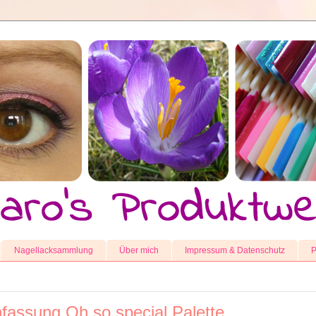
Nagellacksammlung
Über mich
Impressum & Datenschutz
P
assung Oh so special Palette