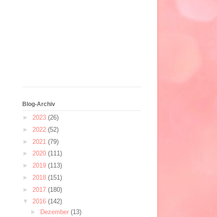
Blog-Archiv
►
2023
(26)
►
2022
(52)
►
2021
(79)
►
2020
(111)
►
2019
(113)
►
2018
(151)
►
2017
(180)
▼
2016
(142)
►
Dezember
(13)