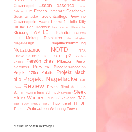
DIY
eigenes
Scents
Dshini
ebay
Essen
essence
Gewinnspiel
essie
Fitness
Geschenke
Film
Fotografie
Fahrrad
Gesichtspflege
Gewinne
Gesichtsmaske
Gewinnspiele
Haare
Haarseife
Hello Kitty
Hit the Pan
Hochzeit
Ikea
Katzen
Kleancolor
LE
Kleidung
Lidschatten
L.O.V
LOLcats
Makeup Revolution
Lush
Nachhaltigkeit
Nagellacksammlung
Nageldesign
NOTD
Neuzugänge
NYX
p2
OneWeekOnePalette
OOTD
Paula's
Persönliches
Pflanzen
Pinsel
Choice
Preview
Pröbchenwahnsinn
plastikfrei
Projekt Mach
Projekt 120er Palette
Projekt Nagellacke
alle
RdL
Review
Rezept
Rival de Loop
Reise
Sleek
Schminksammlung
Schmuck
Silvester
Sleek-Wochen
TAG
Süßigkeiten
SUB
Tipp
trend IT UP
The Body Needs
Tiere
Weihnachten
Wohnung
Tutorial
Zoeva
meine liebsten Verfolger