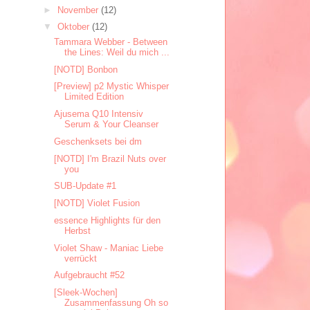
►
November
(12)
▼
Oktober
(12)
Tammara Webber - Between
the Lines: Weil du mich ...
[NOTD] Bonbon
[Preview] p2 Mystic Whisper
Limited Edition
Ajusema Q10 Intensiv
Serum & Your Cleanser
Geschenksets bei dm
[NOTD] I'm Brazil Nuts over
you
SUB-Update #1
[NOTD] Violet Fusion
essence Highlights für den
Herbst
Violet Shaw - Maniac Liebe
verrückt
Aufgebraucht #52
[Sleek-Wochen]
Zusammenfassung Oh so