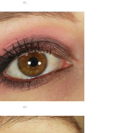
#1
#2