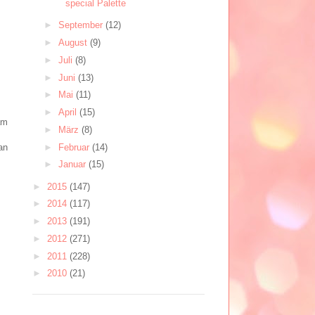
special Palette
►
September
(12)
►
August
(9)
►
Juli
(8)
►
Juni
(13)
►
Mai
(11)
►
April
(15)
am
►
März
(8)
►
Februar
(14)
an
►
Januar
(15)
►
2015
(147)
►
2014
(117)
►
2013
(191)
►
2012
(271)
►
2011
(228)
►
2010
(21)