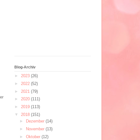
Blog-Archiv
►
2023
(26)
►
2022
(52)
►
2021
(79)
er
►
2020
(111)
►
2019
(113)
▼
2018
(151)
►
Dezember
(14)
►
November
(13)
►
Oktober
(12)