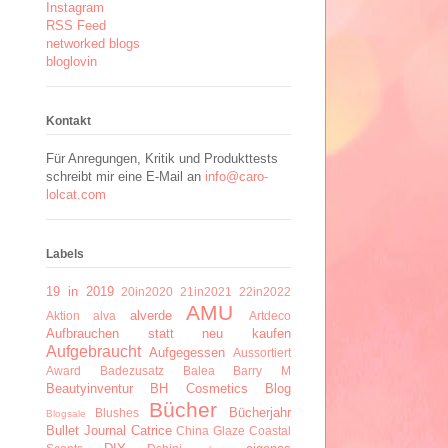
Instagram
RSS Feed
networked blogs
bloglovin
Kontakt
Für Anregungen, Kritik und Produkttests
schreibt mir eine E-Mail an
info@caro-
lolcat.com
Labels
19 in 2019
20in2020
21in2021
22in2022
AMU
alverde
Aktion
alva
Artdeco
Aufbrauchen statt neu kaufen
Aufgebraucht
Aufgegessen
Aussortiert
Award
Badezusatz
Balea
Barry M
Beautyinventur
BH Cosmetics
Blog
Bücher
Bücherjahr
Blushes
Blogsale
Bullet Journal
Catrice
China Glaze
Coastal