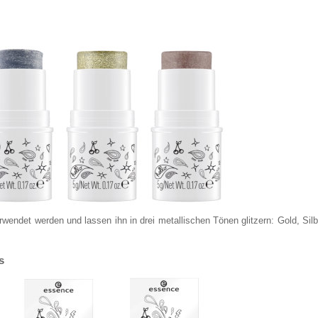
wendet werden und lassen ihn in drei metallischen Tönen glitzern: Gold, Silb
s