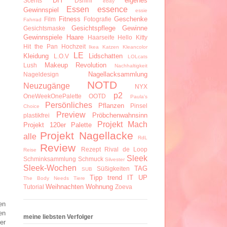
DIY
eigenes
Scents
Dshini
ebay
Essen
essence
Gewinnspiel
essie
Fitness
Geschenke
Film
Fotografie
Fahrrad
Gesichtspflege
Gewinne
Gesichtsmaske
Gewinnspiele
Haare
Haarseife
Hello Kitty
Hit the Pan
Hochzeit
Ikea
Katzen
Kleancolor
LE
Kleidung
Lidschatten
L.O.V
LOLcats
Makeup Revolution
Lush
Nachhaltigkeit
Nagellacksammlung
Nageldesign
NOTD
Neuzugänge
NYX
p2
OneWeekOnePalette
OOTD
Paula's
Persönliches
Pflanzen
Pinsel
Choice
Preview
Pröbchenwahnsinn
plastikfrei
Projekt Mach
Projekt 120er Palette
Projekt Nagellacke
alle
RdL
Review
Rezept
Rival de Loop
Reise
Sleek
Schminksammlung
Schmuck
Silvester
Sleek-Wochen
TAG
Süßigkeiten
SUB
Tipp
trend IT UP
The Body Needs
Tiere
Weihnachten
Wohnung
Tutorial
Zoeva
en
en
meine liebsten Verfolger
er