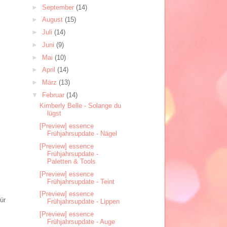
►
September
(14)
►
August
(15)
►
Juli
(14)
►
Juni
(9)
►
Mai
(10)
►
April
(14)
►
März
(13)
▼
Februar
(14)
Kimberly Belle - Solange du
lügst
[Preview] essence
Frühjahrsupdate - Nägel
[Preview] essence
Frühjahrsupdate -
Paletten & Tools
[Preview] essence
Frühjahrsupdate - Teint
[Preview] essence
ür
Frühjahrsupdate - Lippen
[Preview] essence
Frühjahrsupdate - Auge