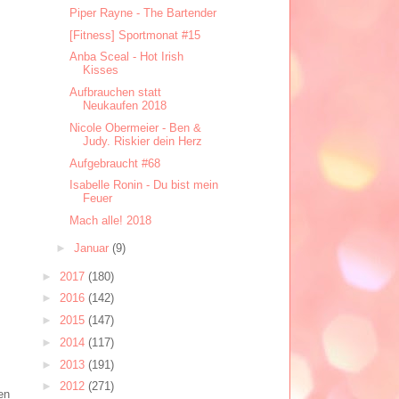
Piper Rayne - The Bartender
[Fitness] Sportmonat #15
Anba Sceal - Hot Irish
Kisses
Aufbrauchen statt
Neukaufen 2018
Nicole Obermeier - Ben &
Judy. Riskier dein Herz
Aufgebraucht #68
Isabelle Ronin - Du bist mein
Feuer
Mach alle! 2018
►
Januar
(9)
►
2017
(180)
►
2016
(142)
►
2015
(147)
►
2014
(117)
►
2013
(191)
►
2012
(271)
en