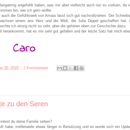
langatmig angefühlt haben, was mir aber vielleicht auch nur so vorkam, da i
ommen bin, wie ich gern wollte.
 auch die Gefühlswelt von Amaia lässt sich gut nachvollziehen. Der Schreibst
wachsen einem ans Herz und die Welt, die Julia Dippel geschaffen hat, i
chte ich einzig nicht so sehr, aber die gehören eben zur Geschichte dazu.
 herankommt, hat es mir sehr gut gefallen und der letzte Satz hat mich etw
r 30, 2020
2 Kommentare
te zu den Seren
ntest du deine Familie sehen?
uft habe, mittlerweile etwas länger in Benutzung und es wurde sich ein Upda