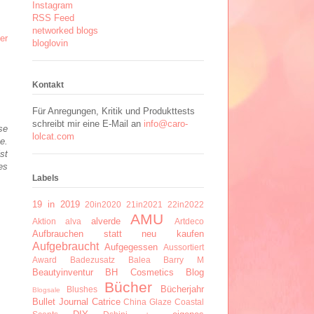
Instagram
RSS Feed
networked blogs
er
bloglovin
Kontakt
Für Anregungen, Kritik und Produkttests
schreibt mir eine E-Mail an
info@caro-
se
lolcat.com
e.
st
es
Labels
19 in 2019
20in2020
21in2021
22in2022
AMU
alverde
Aktion
alva
Artdeco
Aufbrauchen statt neu kaufen
Aufgebraucht
Aufgegessen
Aussortiert
Award
Badezusatz
Balea
Barry M
Beautyinventur
BH Cosmetics
Blog
Bücher
Bücherjahr
Blushes
Blogsale
Bullet Journal
Catrice
China Glaze
Coastal