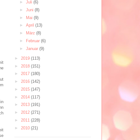
►
Juli
(6)
►
Juni
(8)
►
Mai
(9)
►
April
(13)
►
März
(8)
►
Februar
(6)
►
Januar
(9)
►
2019
(113)
it
►
2018
(151)
ne
►
2017
(180)
ut
►
2016
(142)
Im
►
2015
(147)
►
2014
(117)
in
►
2013
(191)
nn
►
2012
(271)
ch
►
2011
(228)
►
2010
(21)
it
se