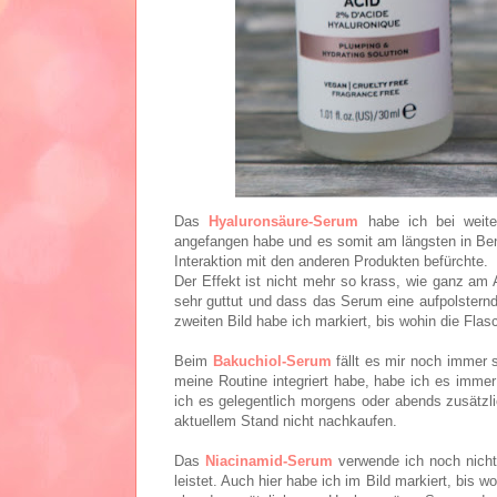
Das
Hyaluronsäure-Serum
habe ich bei weite
angefangen habe und es somit am längsten in Ben
Interaktion mit den anderen Produkten befürchte.
Der Effekt ist nicht mehr so krass, wie ganz am 
sehr guttut und dass das Serum eine aufpolsternd
zweiten Bild habe ich markiert, bis wohin die Flas
Beim
Bakuchiol-Serum
fällt es mir noch immer 
meine Routine integriert habe, habe ich es imme
ich es gelegentlich morgens oder abends zusätz
aktuellem Stand nicht nachkaufen.
Das
Niacinamid-Serum
verwende ich noch nicht 
leistet. Auch hier habe ich im Bild markiert, bis 