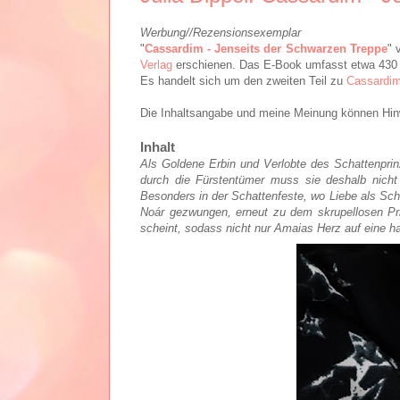
Werbung//Rezensionsexemplar
"
Cassardim - Jenseits der Schwarzen Treppe
" 
Verlag
erschienen. Das E-Book umfasst etwa 430 S
Es handelt sich um den zweiten Teil zu
Cassardim
Die Inhaltsangabe und meine Meinung können Hinw
Inhalt
Als Goldene Erbin und Verlobte des Schattenpri
durch die Fürstentümer muss sie deshalb nicht 
Besonders in der Schattenfeste, wo Liebe als Sc
Noár gezwungen, erneut zu dem skrupellosen Pri
scheint, sodass nicht nur Amaias Herz auf eine har