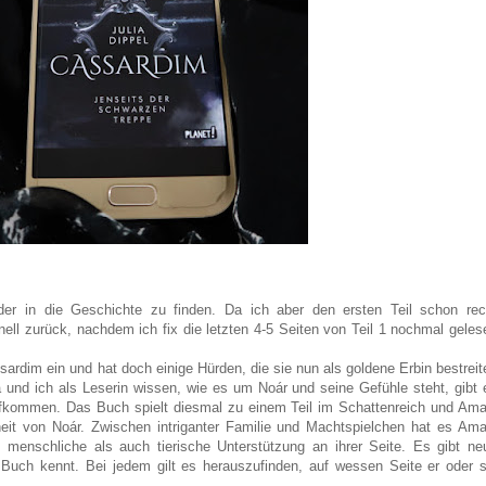
er in die Geschichte zu finden. Da ich aber den ersten Teil schon rec
ll zurück, nachdem ich fix die letzten 4-5 Seiten von Teil 1 nochmal geles
ardim ein und hat doch einige Hürden, die sie nun als goldene Erbin bestreit
 und ich als Leserin wissen, wie es um Noár und seine Gefühle steht, gibt 
fkommen. Das Buch spielt diesmal zu einem Teil im Schattenreich und Ama
heit von Noár. Zwischen intriganter Familie und Machtspielchen hat es Ama
l menschliche als auch tierische Unterstützung an ihrer Seite. Es gibt ne
Buch kennt. Bei jedem gilt es herauszufinden, auf wessen Seite er oder s