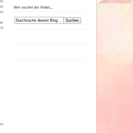
ns
en
Wer suchet der findet...
en
er
ch
en