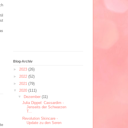
ch
il
st
as
Blog-Archiv
►
2023
(26)
►
2022
(52)
►
2021
(79)
▼
2020
(111)
▼
Dezember
(11)
Julia Dippel: Cassardim -
Jenseits der Schwarzen
T...
Revolution Skincare -
Update zu den Seren
te