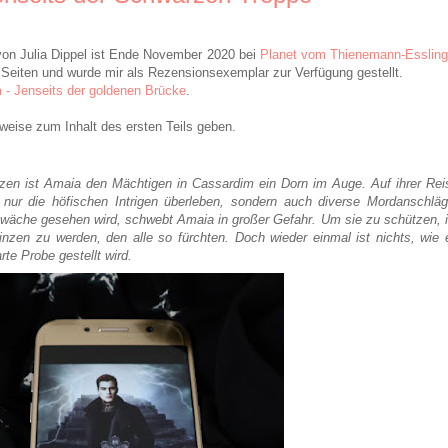
von Julia Dippel ist Ende November 2020 bei
Planet vom Thienemann-Essling
eiten und wurde mir als Rezensionsexemplar zur Verfügung gestellt.
 - Jenseits der goldenen Brücke
.
eise zum Inhalt des ersten Teils geben.
nzen ist Amaia den Mächtigen in Cassardim ein Dorn im Auge. Auf ihrer Rei
nur die höfischen Intrigen überleben, sondern auch diverse Mordanschläg
hwäche gesehen wird, schwebt Amaia in großer Gefahr. Um sie zu schützen, i
nzen zu werden, den alle so fürchten. Doch wieder einmal ist nichts, wie 
te Probe gestellt wird.