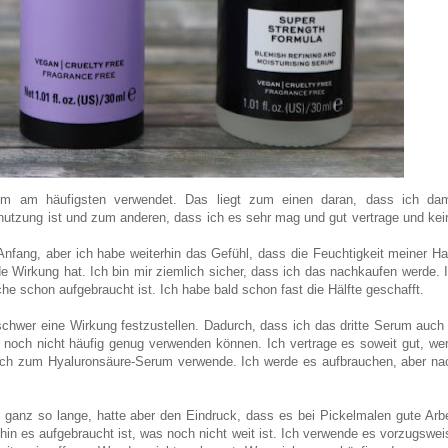
m am häufigsten verwendet. Das liegt zum einen daran, dass ich dam
utzung ist und zum anderen, dass ich es sehr mag und gut vertrage und kei
Anfang, aber ich habe weiterhin das Gefühl, dass die Feuchtigkeit meiner Ha
e Wirkung hat. Ich bin mir ziemlich sicher, dass ich das nachkaufen werde. 
che schon aufgebraucht ist. Ich habe bald schon fast die Hälfte geschafft.
schwer eine Wirkung festzustellen. Dadurch, dass ich das dritte Serum auch 
r noch nicht häufig genug verwenden können. Ich vertrage es soweit gut, we
lich zum Hyaluronsäure-Serum verwende. Ich werde es aufbrauchen, aber na
ganz so lange, hatte aber den Eindruck, dass es bei Pickelmalen gute Arbe
wohin es aufgebraucht ist, was noch nicht weit ist. Ich verwende es vorzugswei