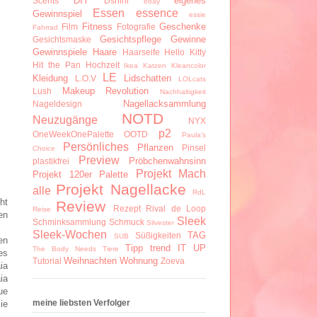
DIY
eigenes
Scents
Dshini
ebay
Essen
essence
Gewinnspiel
essie
Fitness
Geschenke
Film
Fotografie
Fahrrad
Gesichtspflege
Gewinne
Gesichtsmaske
Gewinnspiele
Haare
Haarseife
Hello Kitty
Hit the Pan
Hochzeit
Ikea
Katzen
Kleancolor
LE
Kleidung
Lidschatten
L.O.V
LOLcats
Makeup Revolution
Lush
Nachhaltigkeit
Nagellacksammlung
Nageldesign
NOTD
Neuzugänge
NYX
p2
OneWeekOnePalette
OOTD
Paula's
Persönliches
Pflanzen
Pinsel
Choice
Preview
Pröbchenwahnsinn
plastikfrei
Projekt Mach
Projekt 120er Palette
Projekt Nagellacke
alle
RdL
ht
Review
Rezept
Rival de Loop
Reise
en
Sleek
Schminksammlung
Schmuck
Silvester
Sleek-Wochen
TAG
Süßigkeiten
SUB
en
Tipp
trend IT UP
The Body Needs
Tiere
es
Weihnachten
Wohnung
Tutorial
Zoeva
ia
ia
ue
meine liebsten Verfolger
ie