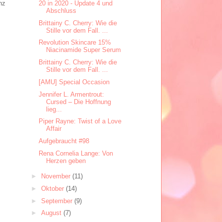
20 in 2020 - Update 4 und
nz
Abschluss
Brittainy C. Cherry: Wie die
Stille vor dem Fall. ...
Revolution Skincare 15%
Niacinamide Super Serum
Brittainy C. Cherry: Wie die
Stille vor dem Fall. ...
[AMU] Special Occasion
Jennifer L. Armentrout:
Cursed – Die Hoffnung
lieg...
Piper Rayne: Twist of a Love
Affair
Aufgebraucht #98
Rena Cornelia Lange: Von
Herzen geben
►
November
(11)
►
Oktober
(14)
►
September
(9)
►
August
(7)