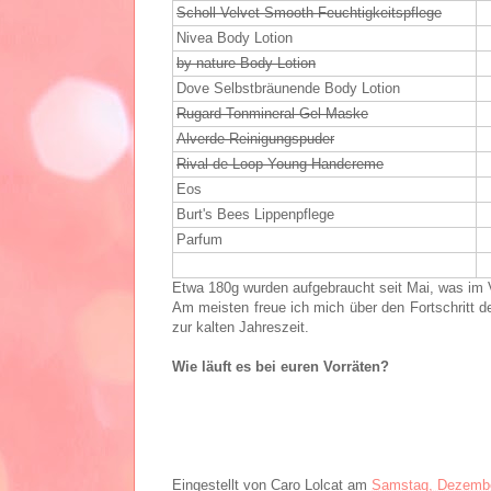
Scholl Velvet Smooth Feuchtigkeitspflege
Nivea Body Lotion
by nature Body Lotion
Dove Selbstbräunende Body Lotion
Rugard Tonmineral Gel-Maske
Alverde Reinigungspuder
Rival de Loop Young Handcreme
Eos
Burt's Bees Lippenpflege
Parfum
Etwa 180g wurden aufgebraucht seit Mai, was im V
Am meisten freue ich mich über den Fortschritt d
zur kalten Jahreszeit.
Wie läuft es bei euren Vorräten?
Eingestellt von
Caro Lolcat
am
Samstag, Dezembe