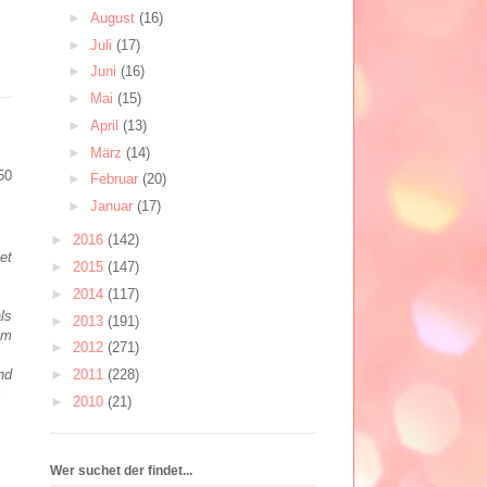
►
August
(16)
►
Juli
(17)
►
Juni
(16)
►
Mai
(15)
►
April
(13)
►
März
(14)
50
►
Februar
(20)
►
Januar
(17)
►
2016
(142)
et
►
2015
(147)
►
2014
(117)
ls
►
2013
(191)
Im
►
2012
(271)
nd
►
2011
(228)
<
►
2010
(21)
Wer suchet der findet...