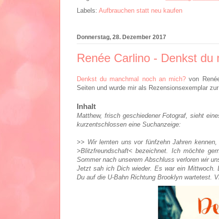
Labels:
Aufbrauchen statt neu kaufen
Donnerstag, 28. Dezember 2017
Renée Carlino - Denkst du
Denkst du manchmal noch an mich?
von Renée
Seiten und wurde mir als Rezensionsexemplar zur 
Inhalt
Matthew, frisch geschiedener Fotograf, sieht ein
kurzentschlossen eine Suchanzeige:
>> Wir lernten uns vor fünfzehn Jahren kennen
>Blitzfreundschaft< bezeichnet. Ich möchte ger
Sommer nach unserem Abschluss verloren wir un
Jetzt sah ich Dich wieder. Es war ein Mittwoch. 
Du auf die U-Bahn Richtung Brooklyn wartetest. Vi