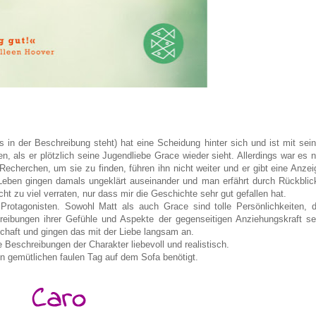
es in der Beschreibung steht) hat eine Scheidung hinter sich und ist mit sein
en, als er plötzlich seine Jugendliebe Grace wieder sieht. Allerdings war es n
cherchen, um sie zu finden, führen ihn nicht weiter und er gibt eine Anzei
e Leben gingen damals ungeklärt auseinander und man erfährt durch Rückblic
ht zu viel verraten, nur dass mir die Geschichte sehr gut gefallen hat.
Protagonisten. Sowohl Matt als auch Grace sind tolle Persönlichkeiten, d
hreibungen ihrer Gefühle und Aspekte der gegenseitigen Anziehungskraft se
schaft und gingen das mit der Liebe langsam an.
 Beschreibungen der Charakter liebevoll und realistisch.
n gemütlichen faulen Tag auf dem Sofa benötigt.