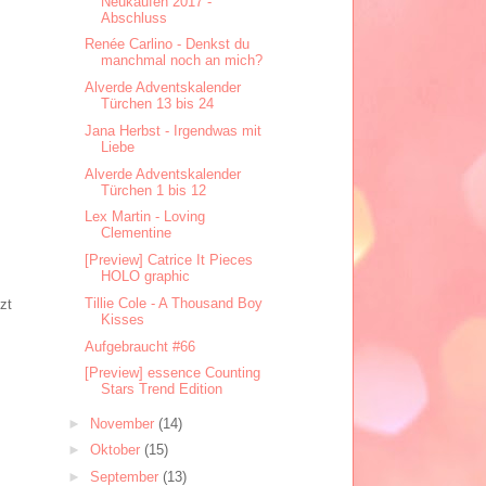
Neukaufen 2017 -
Abschluss
Renée Carlino - Denkst du
manchmal noch an mich?
Alverde Adventskalender
Türchen 13 bis 24
Jana Herbst - Irgendwas mit
Liebe
Alverde Adventskalender
Türchen 1 bis 12
Lex Martin - Loving
Clementine
[Preview] Catrice It Pieces
HOLO graphic
Tillie Cole - A Thousand Boy
zt
Kisses
Aufgebraucht #66
[Preview] essence Counting
Stars Trend Edition
►
November
(14)
►
Oktober
(15)
►
September
(13)