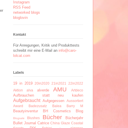
Instagram
RSS Feed
er
networked blogs
bloglovin
Kontakt
Für Anregungen, Kritik und Produkttests
schreibt mir eine E-Mail an
info@caro-
lolcat.com
Labels
19 in 2019
20in2020
21in2021
22in2022
AMU
alverde
Aktion
alva
Artdeco
Aufbrauchen statt neu kaufen
Aufgebraucht
Aufgegessen
Aussortiert
Award
Badezusatz
Balea
Barry M
Beautyinventur
BH Cosmetics
Blog
Bücher
Bücherjahr
Blushes
Blogsale
Bullet Journal
Catrice
China Glaze
Coastal