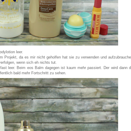
dylotion leer.
 Projekt, da es mir nicht geholfen hat sie zu verwenden und aufzubrauche
erfolgen, wenn sich eh nichts tut.
e fast leer. Beim eos Balm dagegen ist kaum mehr passiert. Der wird dann d
fentlich bald mehr Fortschritt zu sehen.