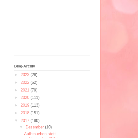
Blog-Archiv
►
2023
(26)
►
2022
(52)
►
2021
(79)
►
2020
(111)
►
2019
(113)
►
2018
(151)
▼
2017
(180)
▼
Dezember
(10)
Aufbrauchen statt