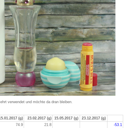
ehrt verwendet und möchte da dran bleiben.
15.01.2017 (g)
23.02.2017 (g)
15.05.2017 (g)
23.12.2017 (g)
74.9
21.8
-53.1