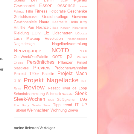
DIY
eigenes
Scents
Dshini
ebay
Essen
essence
Gewinnspiel
essie
Fitness
Geschenke
Film
Fotografie
Fahrrad
Gesichtspflege
Gewinne
Gesichtsmaske
Gewinnspiele
Haare
Haarseife
Hello Kitty
Hit the Pan
Hochzeit
Ikea
Katzen
Kleancolor
LE
Kleidung
Lidschatten
L.O.V
LOLcats
Makeup Revolution
Lush
Nachhaltigkeit
Nagellacksammlung
Nageldesign
NOTD
Neuzugänge
NYX
p2
OneWeekOnePalette
OOTD
Paula's
n.
Persönliches
Pflanzen
Pinsel
Choice
Preview
Pröbchenwahnsinn
plastikfrei
er
Projekt Mach
Projekt 120er Palette
Projekt Nagellacke
alle
RdL
Review
Rezept
Rival de Loop
Reise
Sleek
Schminksammlung
Schmuck
Silvester
Sleek-Wochen
TAG
Süßigkeiten
SUB
Tipp
trend IT UP
The Body Needs
Tiere
Weihnachten
Wohnung
Tutorial
Zoeva
meine liebsten Verfolger