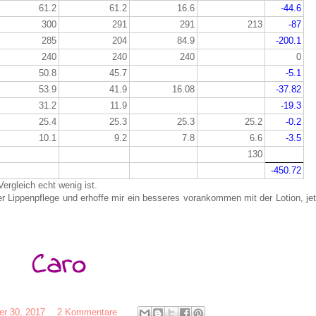
61.2
61.2
16.6
-44.6
300
291
291
213
-87
285
204
84.9
-200.1
240
240
240
0
50.8
45.7
-5.1
53.9
41.9
16.08
-37.82
31.2
11.9
-19.3
25.4
25.3
25.3
25.2
-0.2
10.1
9.2
7.8
6.6
-3.5
130
-450.72
ergleich echt wenig ist.
er Lippenpflege und erhoffe mir ein besseres vorankommen mit der Lotion, jet
r 30, 2017
2 Kommentare