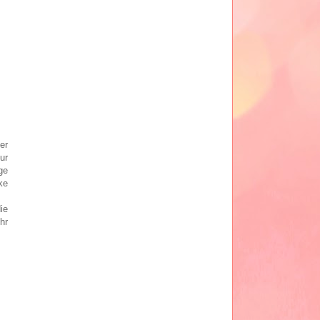
er
ur
ge
ke
ie
hr