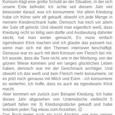
Konsum trägt eine große Schuld an der Situation, in der sich
unsere Erde befindet. Ich achte seit diesem Jahr viel
bewusster darauf, was ich konsumiere. Vor allem Kleidung
habe ich früher sehr oft gekauft, obwohl ich jede Menge in
meinem Kleiderschrank hatte. Dennoch hat mich vor allem
der Sale oft gelockt. Und obwohl man eigentlich weiß, dass
Kleidung nicht so billig sein dürfte und Ausbeutung dahinter
steckt, hat man weiter gemacht. Es muss einfach
irgendwann Klick machen und ich glaube das passiert nur,
wenn man sich mit den Themen intensiver beschäftigt.
Genauso war es auch mit dem Konsum von Fleisch bei mir.
Ich wusste, dass die Tiere nicht, wie in der Werbung, von der
grünen Wiese kommen und ein langes glückliches Leben
haben, dennoch war mir der Geschmack wichtiger. Und
obwohl ich das weiß und kein Fleisch mehr konsumiere, ist
es jetzt noch genauso mit Milch und Eiern - ich konsumiere
es weiterhin. Ich hoffe, dass es auch da irgendwann Klick
macht.
Aber kommen wir zurück zum Beispiel Kleidung. Ich habe
dieses Jahr abgesehen von Unterwäsche vielleicht 5
(aktuell fallen mir 3) Kleidungsstücke gekauft und habe
trotzdem jeden Tag etwas zum Anziehen. 😉
Das Buch bietet auch ein paar Ansätze, wie man seinen