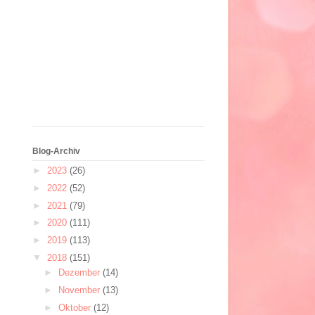
Blog-Archiv
►
2023
(26)
►
2022
(52)
►
2021
(79)
►
2020
(111)
►
2019
(113)
▼
2018
(151)
►
Dezember
(14)
►
November
(13)
►
Oktober
(12)