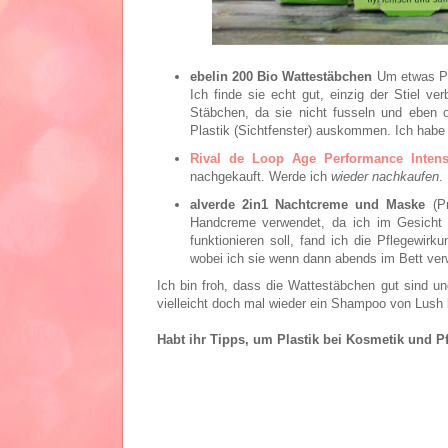
ebelin 200 Bio Wattestäbchen
Um etwas Pla
Ich finde sie echt gut, einzig der Stiel ve
Stäbchen, da sie nicht fusseln und eben
Plastik (Sichtfenster) auskommen. Ich habe
Rival de Loop Age Performance Inten
nachgekauft. Werde ich
wieder nachkaufen
.
alverde 2in1 Nachtcreme und Maske
(Pr
Handcreme verwendet, da ich im Gesicht 
funktionieren soll, fand ich die Pflegewir
wobei ich sie wenn dann abends im Bett verw
Ich bin froh, dass die Wattestäbchen gut sind und
vielleicht doch mal wieder ein Shampoo von Lush 
Habt ihr Tipps, um Plastik bei Kosmetik und P