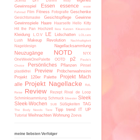
DIY
eigenes
Scents
Dshini
ebay
Essen
essence
Gewinnspiel
essie
Fitness
Geschenke
Film
Fotografie
Fahrrad
Gesichtspflege
Gewinne
Gesichtsmaske
Gewinnspiele
Haare
Haarseife
Hello Kitty
Hit the Pan
Hochzeit
Ikea
Katzen
Kleancolor
LE
Kleidung
Lidschatten
L.O.V
LOLcats
Makeup Revolution
Lush
Nachhaltigkeit
Nagellacksammlung
Nageldesign
NOTD
Neuzugänge
NYX
p2
OneWeekOnePalette
OOTD
Paula's
Persönliches
Pflanzen
Pinsel
Choice
Preview
Pröbchenwahnsinn
plastikfrei
Projekt Mach
Projekt 120er Palette
Projekt Nagellacke
alle
RdL
Review
Rezept
Rival de Loop
Reise
Sleek
Schminksammlung
Schmuck
Silvester
Sleek-Wochen
TAG
Süßigkeiten
SUB
Tipp
trend IT UP
The Body Needs
Tiere
Weihnachten
Wohnung
Tutorial
Zoeva
meine liebsten Verfolger