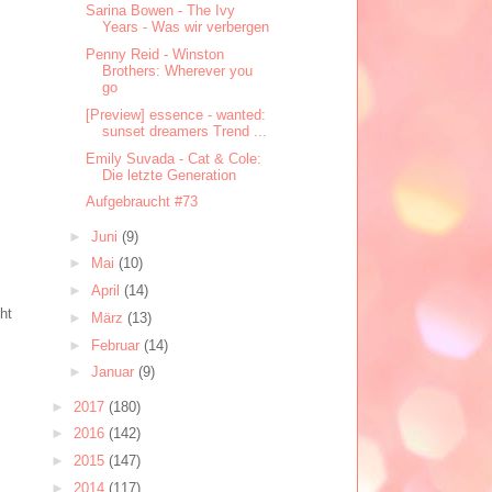
Sarina Bowen - The Ivy
Years - Was wir verbergen
Penny Reid - Winston
Brothers: Wherever you
go
[Preview] essence - wanted:
sunset dreamers Trend ...
Emily Suvada - Cat & Cole:
Die letzte Generation
Aufgebraucht #73
►
Juni
(9)
►
Mai
(10)
►
April
(14)
ht
►
März
(13)
►
Februar
(14)
►
Januar
(9)
►
2017
(180)
►
2016
(142)
►
2015
(147)
►
2014
(117)