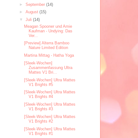
►
September
(14)
►
August
(15)
▼
Juli
(14)
Meagan Spooner und Amie
Kaufman - Undying: Das
Ver...
[Preview] Alterra Bamboo
Nature Limited Edition
Martina Mittag - Hatha Yoga
[Sleek-Wochen]
Zusammenfassung Ultra
Mattes V1 Bri...
[Sleek-Wochen] Ultra Mattes
V1 Brights #5
[Sleek-Wochen] Ultra Mattes
V1 Brights #4
[Sleek-Wochen] Ultra Mattes
V1 Brights #3
[Sleek-Wochen] Ultra Mattes
V1 Brights #2
[Sleek-Wochen] Ultra Mattes
V1 Brights #1