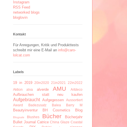
Instagram
RSS Feed
networked blogs
bloglovin
Kontakt
Für Anregungen, Kritik und Produkttests
schreibt mir eine E-Mail an
info@caro-
lolcat.com
Labels
19 in 2019
20in2020
21in2021
22in2022
AMU
alverde
Aktion
alva
Artdeco
Aufbrauchen statt neu kaufen
Aufgebraucht
Aufgegessen
Aussortiert
Award
Badezusatz
Balea
Barry M
Beautyinventur
BH Cosmetics
Blog
Bücher
Bücherjahr
Blushes
Blogsale
Bullet Journal
Catrice
China Glaze
Coastal