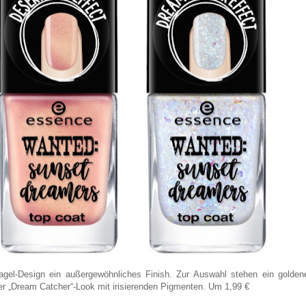
gel-Design ein außergewöhnliches Finish. Zur Auswahl stehen ein golden
 der „Dream Catcher“-Look mit irisierenden Pigmenten. Um 1,99 €