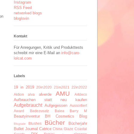
Instagram
RSS Feed
networked blogs
on
bloglovin
Kontakt
Für Anregungen, Kritik und Produkttests
schreibt mir eine E-Mail an
info@caro-
lolcat.com
Labels
19 in 2019
20in2020
21in2021
22in2022
AMU
alverde
Aktion
alva
Artdeco
Aufbrauchen statt neu kaufen
Aufgebraucht
Aufgegessen
Aussortiert
Award
Badezusatz
Balea
Barry M
Beautyinventur
BH Cosmetics
Blog
Bücher
Bücherjahr
Blushes
Blogsale
Bullet Journal
Catrice
China Glaze
Coastal