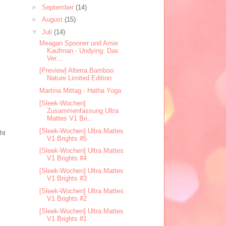
►
September
(14)
►
August
(15)
▼
Juli
(14)
Meagan Spooner und Amie
Kaufman - Undying: Das
Ver...
[Preview] Alterra Bamboo
Nature Limited Edition
Martina Mittag - Hatha Yoga
[Sleek-Wochen]
Zusammenfassung Ultra
Mattes V1 Bri...
[Sleek-Wochen] Ultra Mattes
ht
V1 Brights #5
[Sleek-Wochen] Ultra Mattes
V1 Brights #4
[Sleek-Wochen] Ultra Mattes
V1 Brights #3
[Sleek-Wochen] Ultra Mattes
V1 Brights #2
[Sleek-Wochen] Ultra Mattes
V1 Brights #1