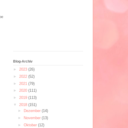
be
Blog-Archiv
►
2023
(26)
►
2022
(52)
►
2021
(79)
►
2020
(111)
►
2019
(113)
▼
2018
(151)
►
Dezember
(14)
►
November
(13)
►
Oktober
(12)