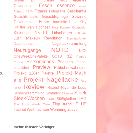
DIY
eigenes
Scents
Dshini
ebay
Essen
essence
Gewinnspiel
essie
Fitness
Geschenke
Film
Fotografie
Fahrrad
Gesichtspflege
Gewinne
Gesichtsmaske
Gewinnspiele
Haare
Haarseife
Hello Kitty
Hit the Pan
Hochzeit
Ikea
Katzen
Kleancolor
LE
Kleidung
Lidschatten
L.O.V
LOLcats
Makeup Revolution
Lush
Nachhaltigkeit
Nagellacksammlung
Nageldesign
NOTD
Neuzugänge
NYX
p2
OneWeekOnePalette
OOTD
Paula's
Persönliches
Pflanzen
Pinsel
Choice
Preview
Pröbchenwahnsinn
plastikfrei
Projekt Mach
Projekt 120er Palette
zu
Projekt Nagellacke
alle
RdL
Review
Rezept
Rival de Loop
Reise
Sleek
Schminksammlung
Schmuck
Silvester
Sleek-Wochen
TAG
Süßigkeiten
SUB
Tipp
trend IT UP
The Body Needs
Tiere
Weihnachten
Wohnung
Tutorial
Zoeva
meine liebsten Verfolger