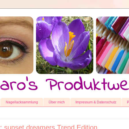
Nagellacksammlung
Über mich
Impressum & Datenschutz
P
: sunset dreamers Trend Edition