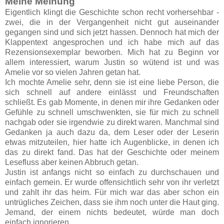
Meine Meinung
Eigentlich klingt die Geschichte schon recht vorhersehbar -
zwei, die in der Vergangenheit nicht gut auseinander
gegangen sind und sich jetzt hassen. Dennoch hat mich der
Klappentext angesprochen und ich habe mich auf das
Rezensionsexemplar beworben. Mich hat zu Beginn vor
allem interessiert, warum Justin so wütend ist und was
Amelie vor so vielen Jahren getan hat.
Ich mochte Amelie sehr, denn sie ist eine liebe Person, die
sich schnell auf andere einlässt und Freundschaften
schließt. Es gab Momente, in denen mir ihre Gedanken oder
Gefühle zu schnell umschwenkten, sie für mich zu schnell
nachgab oder sie irgendwie zu direkt waren. Manchmal sind
Gedanken ja auch dazu da, dem Leser oder der Leserin
etwas mitzuteilen, hier hatte ich Augenblicke, in denen ich
das zu direkt fand. Das hat der Geschichte oder meinem
Lesefluss aber keinen Abbruch getan.
Justin ist anfangs nicht so einfach zu durchschauen und
einfach gemein. Er wurde offensichtlich sehr von ihr verletzt
und zahlt ihr das heim. Für mich war das aber schon ein
untrügliches Zeichen, dass sie ihm noch unter die Haut ging.
Jemand, der einem nichts bedeutet, würde man doch
einfach ignorieren.