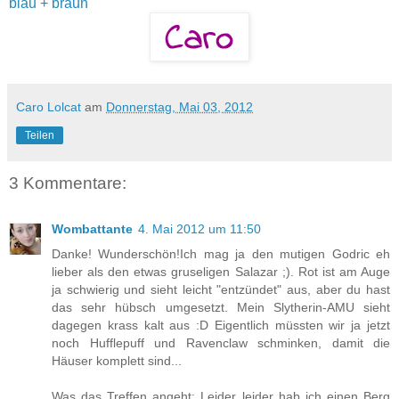
blau + braun
Caro Lolcat
am
Donnerstag, Mai 03, 2012
Teilen
3 Kommentare:
Wombattante
4. Mai 2012 um 11:50
Danke! Wunderschön!Ich mag ja den mutigen Godric eh
lieber als den etwas gruseligen Salazar ;). Rot ist am Auge
ja schwierig und sieht leicht "entzündet" aus, aber du hast
das sehr hübsch umgesetzt. Mein Slytherin-AMU sieht
dagegen krass kalt aus :D Eigentlich müssten wir ja jetzt
noch Hufflepuff und Ravenclaw schminken, damit die
Häuser komplett sind...
Was das Treffen angeht: Leider leider hab ich einen Berg