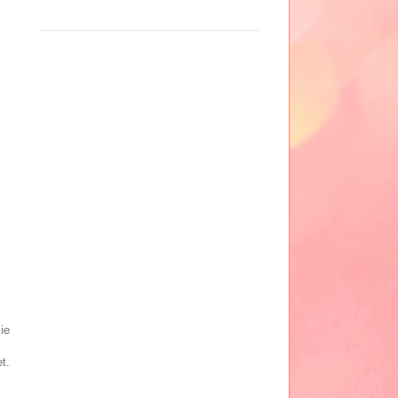
ie
t.