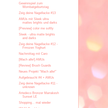
Gewinnspiel zum
Wombatgeburtstag
Zeig deine Nagellacke #13
AMUs mit Sleek ultra
mattes brights und darks
[Preview] color me softly
Sleek - ultra matte brights
and darks
Zeig deine Nagellacke #12 -
Frrrozen Yoghurt
Nachmittag mit Caro
[Mach alle!] AMUs
[Review] Brush Guards
Neues Projekt "Mach alle!"
Aufgebraucht #4 + AMUs
Zeig deine Nagellacke #11 -
unknown
Artedeco Bronzer Marrakesh
Sunset LE
Shopping... mal wieder