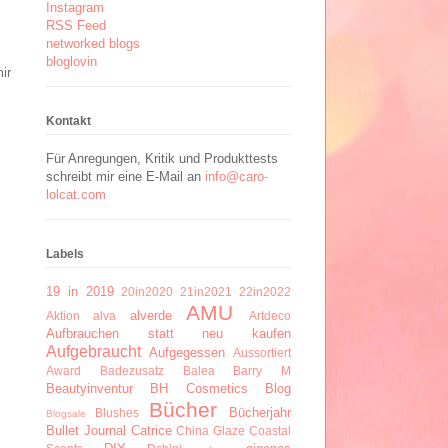
Instagram
RSS Feed
networked blogs
bloglovin
ir
Kontakt
Für Anregungen, Kritik und Produkttests
schreibt mir eine E-Mail an
info@caro-
lolcat.com
Labels
19 in 2019
20in2020
21in2021
22in2022
AMU
alverde
Aktion
alva
Artdeco
Aufbrauchen statt neu kaufen
Aufgebraucht
Aufgegessen
Aussortiert
Award
Badezusatz
Balea
Barry M
Beautyinventur
BH Cosmetics
Blog
Bücher
Bücherjahr
Blushes
Blogsale
Bullet Journal
Catrice
China Glaze
Coastal