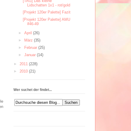
[TAG] Das kleine
Lidschatten 1x1 - rot/gold
[Projekt 120er Palette] Fazit
[Projekt 120er Palette] AMU
#46-49
►
April
(26)
►
März
(35)
►
Februar
(25)
►
Januar
(14)
►
2011
(228)
►
2010
(21)
Wer suchet der findet...
le
en