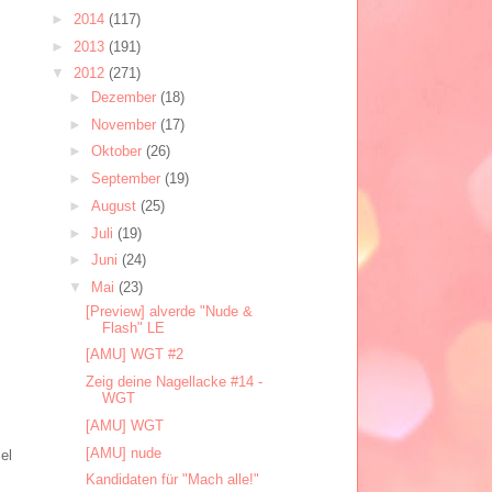
►
2014
(117)
►
2013
(191)
▼
2012
(271)
►
Dezember
(18)
►
November
(17)
►
Oktober
(26)
►
September
(19)
►
August
(25)
►
Juli
(19)
►
Juni
(24)
▼
Mai
(23)
[Preview] alverde "Nude &
Flash" LE
[AMU] WGT #2
Zeig deine Nagellacke #14 -
WGT
[AMU] WGT
[AMU] nude
el
Kandidaten für "Mach alle!"