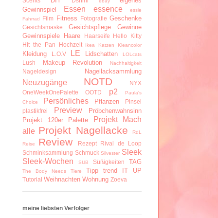
DIY
eigenes
Scents
Dshini
ebay
Essen
essence
Gewinnspiel
essie
Fitness
Geschenke
Film
Fotografie
Fahrrad
Gesichtspflege
Gewinne
Gesichtsmaske
Gewinnspiele
Haare
Haarseife
Hello Kitty
Hit the Pan
Hochzeit
Ikea
Katzen
Kleancolor
LE
Kleidung
Lidschatten
L.O.V
LOLcats
Makeup Revolution
Lush
Nachhaltigkeit
Nagellacksammlung
Nageldesign
NOTD
Neuzugänge
NYX
p2
OneWeekOnePalette
OOTD
Paula's
Persönliches
Pflanzen
Pinsel
Choice
Preview
Pröbchenwahnsinn
plastikfrei
Projekt Mach
Projekt 120er Palette
Projekt Nagellacke
alle
RdL
Review
Rezept
Rival de Loop
Reise
Sleek
Schminksammlung
Schmuck
Silvester
Sleek-Wochen
TAG
Süßigkeiten
SUB
Tipp
trend IT UP
The Body Needs
Tiere
Weihnachten
Wohnung
Tutorial
Zoeva
meine liebsten Verfolger