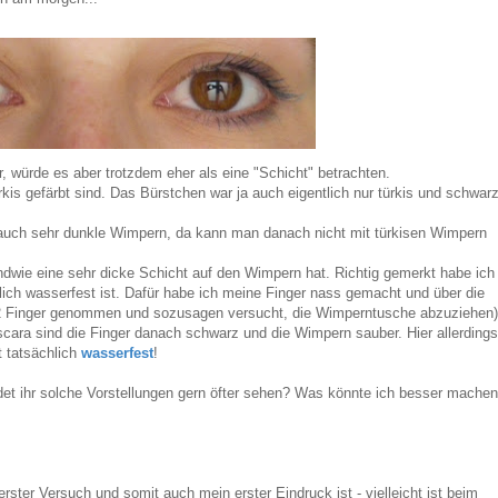
 würde es aber trotzdem eher als eine "Schicht" betrachten.
kis gefärbt sind. Das Bürstchen war ja auch eigentlich nur türkis und schwar
a auch sehr dunkle Wimpern, da kann man danach nicht mit türkisen Wimpern
ndwie eine sehr dicke Schicht auf den Wimpern hat. Richtig gemerkt habe ich
hlich wasserfest ist. Dafür habe ich meine Finger nass gemacht und über die
2 Finger genommen und sozusagen versucht, die Wimperntusche abzuziehen)
ara sind die Finger danach schwarz und die Wimpern sauber. Hier allerdings
t tatsächlich
wasserfest
!
rdet ihr solche Vorstellungen gern öfter sehen? Was könnte ich besser mache
ster Versuch und somit auch mein erster Eindruck ist - vielleicht ist beim