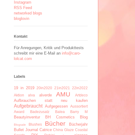
Instagram
RSS Feed
networked blogs
bloglovin
Kontakt
Für Anregungen, Kritik und Produkttests
schreibt mir eine E-Mail an
info@caro-
lolcat.com
Labels
19 in 2019
20in2020
21in2021
22in2022
AMU
alverde
Aktion
alva
Artdeco
Aufbrauchen statt neu kaufen
Aufgebraucht
Aufgegessen
Aussortiert
Award
Badezusatz
Balea
Barry M
Beautyinventur
BH Cosmetics
Blog
Bücher
Bücherjahr
Blushes
Blogsale
Bullet Journal
Catrice
China Glaze
Coastal