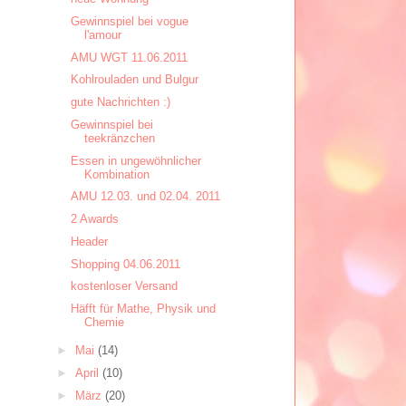
Gewinnspiel bei vogue
l'amour
AMU WGT 11.06.2011
Kohlrouladen und Bulgur
gute Nachrichten :)
Gewinnspiel bei
teekränzchen
Essen in ungewöhnlicher
Kombination
AMU 12.03. und 02.04. 2011
2 Awards
Header
Shopping 04.06.2011
kostenloser Versand
Häfft für Mathe, Physik und
Chemie
►
Mai
(14)
►
April
(10)
►
März
(20)