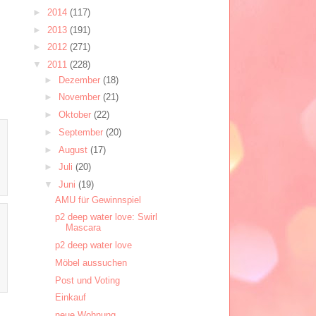
►
2014
(117)
►
2013
(191)
►
2012
(271)
▼
2011
(228)
►
Dezember
(18)
►
November
(21)
►
Oktober
(22)
►
September
(20)
►
August
(17)
►
Juli
(20)
▼
Juni
(19)
AMU für Gewinnspiel
p2 deep water love: Swirl
Mascara
p2 deep water love
Möbel aussuchen
Post und Voting
Einkauf
neue Wohnung