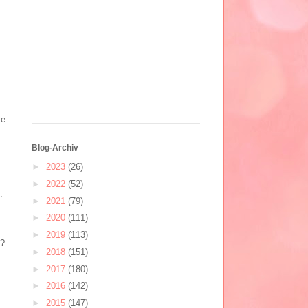
ze
Blog-Archiv
►
2023
(26)
►
2022
(52)
.
►
2021
(79)
►
2020
(111)
►
2019
(113)
n?
►
2018
(151)
►
2017
(180)
►
2016
(142)
►
2015
(147)