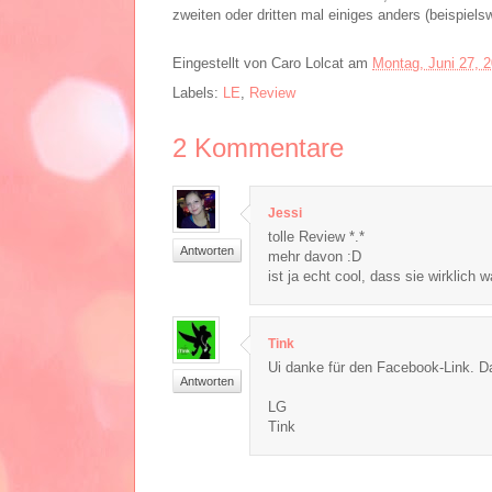
zweiten oder dritten mal einiges anders (beispiels
Eingestellt von
Caro Lolcat
am
Montag, Juni 27, 
Labels:
LE
,
Review
2
Kommentare
Jessi
tolle Review *.*
Antworten
mehr davon :D
ist ja echt cool, dass sie wirklich 
Tink
Ui danke für den Facebook-Link. Das
Antworten
LG
Tink