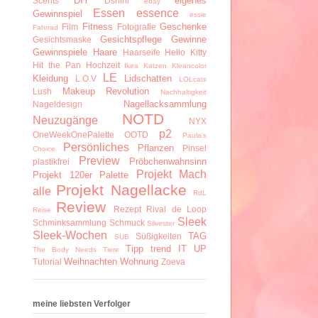
DIY
eigenes
Scents
Dshini
ebay
Essen
essence
Gewinnspiel
essie
Fitness
Geschenke
Film
Fotografie
Fahrrad
Gesichtspflege
Gewinne
Gesichtsmaske
Gewinnspiele
Haare
Haarseife
Hello Kitty
Hit the Pan
Hochzeit
Ikea
Katzen
Kleancolor
LE
Kleidung
Lidschatten
L.O.V
LOLcats
Makeup Revolution
Lush
Nachhaltigkeit
Nagellacksammlung
Nageldesign
NOTD
Neuzugänge
NYX
p2
OneWeekOnePalette
OOTD
Paula's
Persönliches
Pflanzen
Pinsel
Choice
Preview
Pröbchenwahnsinn
plastikfrei
Projekt Mach
Projekt 120er Palette
Projekt Nagellacke
alle
RdL
Review
Rezept
Rival de Loop
Reise
Sleek
Schminksammlung
Schmuck
Silvester
Sleek-Wochen
TAG
Süßigkeiten
SUB
Tipp
trend IT UP
The Body Needs
Tiere
Weihnachten
Wohnung
Tutorial
Zoeva
meine liebsten Verfolger