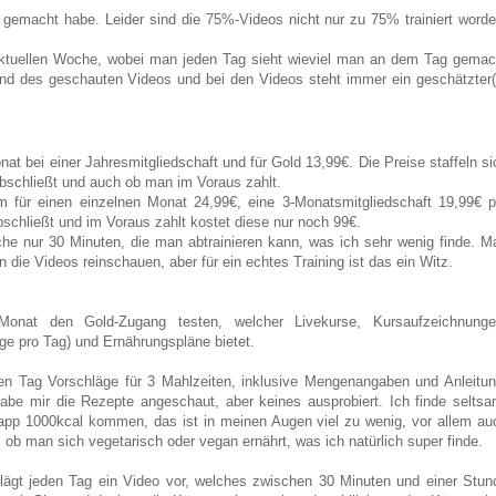
 gemacht habe. Leider sind die 75%-Videos nicht nur zu 75% trainiert worde
r aktuellen Woche, wobei man jeden Tag sieht wieviel man an dem Tag gemac
and des geschauten Videos und bei den Videos steht immer ein geschätzter(
at bei einer Jahresmitgliedschaft und für Gold 13,99€. Die Preise staffeln si
abschließt und auch ob man im Voraus zahlt.
 für einen einzelnen Monat 24,99€, eine 3-Monatsmitgliedschaft 19,99€ p
chließt und im Voraus zahlt kostet diese nur noch 99€.
e nur 30 Minuten, die man abtrainieren kann, was ich sehr wenig finde. M
n die Videos reinschauen, aber für ein echtes Training ist das ein Witz.
onat den Gold-Zugang testen, welcher Livekurse, Kursaufzeichnunge
e pro Tag) und Ernährungspläne bietet.
den Tag Vorschläge für 3 Mahlzeiten, inklusive Mengenangaben und Anleitun
abe mir die Rezepte angeschaut, aber keines ausprobiert. Ich finde seltsa
pp 1000kcal kommen, das ist in meinen Augen viel zu wenig, vor allem au
ob man sich vegetarisch oder vegan ernährt, was ich natürlich super finde.
ägt jeden Tag ein Video vor, welches zwischen 30 Minuten und einer Stun