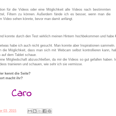
on für die Videos oder eine Möglichkeit alle Videos nach bestimmten
ittel, Filtern zu können. Außerdem fände ich es besser, wenn man die
em Video sehen könnte, bevor man damit anfängt.
l und konnte durch den Test wirklich meinen Hintern hochbekommen und habe
 etwas habe ich auch nicht gesucht. Man konnte aber Inspirationen sammeln.
ch die Möglichkeit, dass man sich mit Webcam selbst kontrollieren kann, ha
em auf dem Tablet schaue.
ine Mitgliedschaft abzuschließen, da mir die Videos so gut gefallen haben. I
deos trainieren und schauen, wie sehr ich sie vermisse.
er kennt die Seite?
ort macht ihr?
r 03, 2015