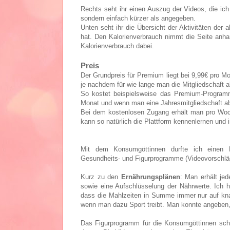
Rechts seht ihr einen Auszug der Videos, die ich
sondern einfach kürzer als angegeben.
Unten seht ihr die Übersicht der Aktivitäten de
hat. Den Kalorienverbrauch nimmt die Seite anh
Kalorienverbrauch dabei.
Preis
Der Grundpreis für Premium liegt bei 9,99€ pro Mon
je nachdem für wie lange man die Mitgliedschaft 
So kostet beispielsweise das Premium-Programm
Monat und wenn man eine Jahresmitgliedschaft abs
Bei dem kostenlosen Zugang erhält man pro Woch
kann so natürlich die Plattform kennenlernen und i
Mit dem Konsumgöttinnen durfte ich einen M
Gesundheits- und Figurprogramme (Videovorschläg
Kurz zu den
Ernährungsplänen
: Man erhält je
sowie eine Aufschlüsselung der Nährwerte. Ich h
dass die Mahlzeiten in Summe immer nur auf kna
wenn man dazu Sport treibt. Man konnte angeben, 
Das Figurprogramm für die Konsumgöttinnen schl