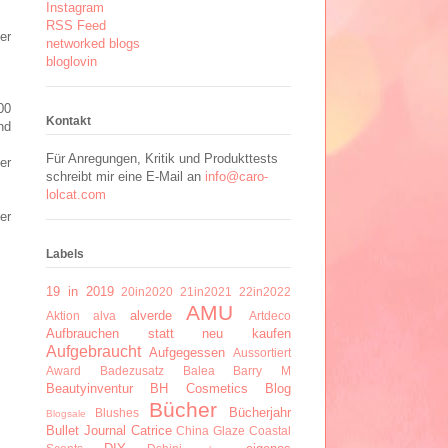
Instagram
RSS Feed
er
networked blogs
bloglovin
00
Kontakt
nd
Für Anregungen, Kritik und Produkttests
er
schreibt mir eine E-Mail an
info@caro-
lolcat.com
er
Labels
19 in 2019
20in2020
21in2021
22in2022
AMU
alverde
Aktion
alva
Artdeco
Aufbrauchen statt neu kaufen
Aufgebraucht
Aufgegessen
Aussortiert
Award
Badezusatz
Balea
Barry M
Beautyinventur
BH Cosmetics
Blog
Bücher
Bücherjahr
Blushes
Blogsale
Bullet Journal
Catrice
China Glaze
Coastal