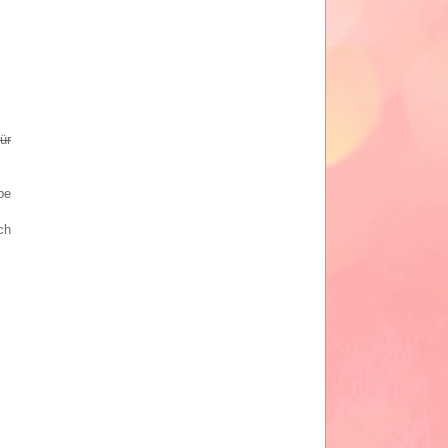
für
be
ch