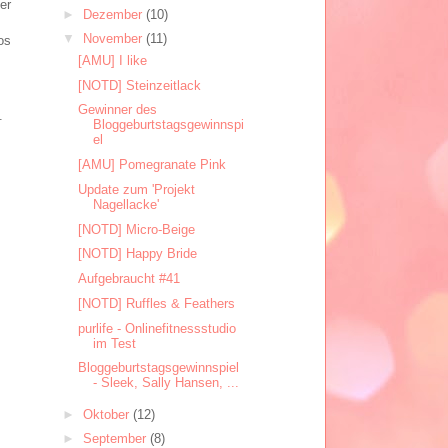
er
►
Dezember
(10)
▼
November
(11)
os
[AMU] I like
[NOTD] Steinzeitlack
Gewinner des
.
Bloggeburtstagsgewinnspi
el
[AMU] Pomegranate Pink
Update zum 'Projekt
Nagellacke'
[NOTD] Micro-Beige
[NOTD] Happy Bride
Aufgebraucht #41
[NOTD] Ruffles & Feathers
purlife - Onlinefitnessstudio
im Test
Bloggeburtstagsgewinnspiel
- Sleek, Sally Hansen, ...
►
Oktober
(12)
►
September
(8)