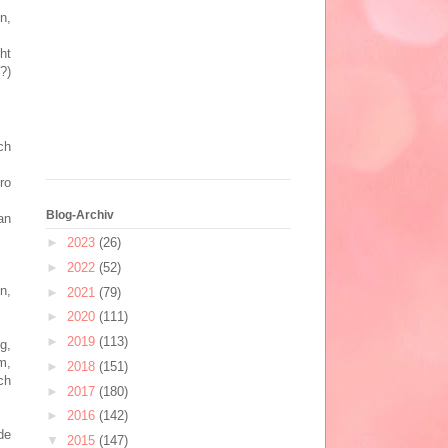
n,
ht
?)
ch
ro
Blog-Archiv
an
►
2023
(26)
►
2022
(52)
n,
►
2021
(79)
►
2020
(111)
►
2019
(113)
g,
m,
►
2018
(151)
ch
►
2017
(180)
►
2016
(142)
de
▼
2015
(147)