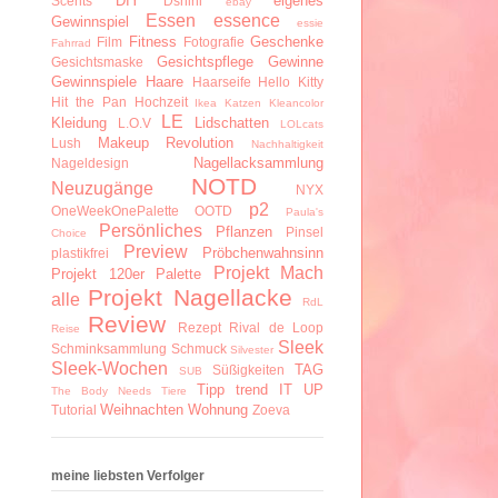
DIY
eigenes
Scents
Dshini
ebay
Essen
essence
Gewinnspiel
essie
Fitness
Geschenke
Film
Fotografie
Fahrrad
Gesichtspflege
Gewinne
Gesichtsmaske
Gewinnspiele
Haare
Haarseife
Hello Kitty
Hit the Pan
Hochzeit
Ikea
Katzen
Kleancolor
LE
Kleidung
Lidschatten
L.O.V
LOLcats
Makeup Revolution
Lush
Nachhaltigkeit
Nagellacksammlung
Nageldesign
NOTD
Neuzugänge
NYX
p2
OneWeekOnePalette
OOTD
Paula's
Persönliches
Pflanzen
Pinsel
Choice
Preview
Pröbchenwahnsinn
plastikfrei
Projekt Mach
Projekt 120er Palette
Projekt Nagellacke
alle
RdL
Review
Rezept
Rival de Loop
Reise
Sleek
Schminksammlung
Schmuck
Silvester
Sleek-Wochen
TAG
Süßigkeiten
SUB
Tipp
trend IT UP
The Body Needs
Tiere
Weihnachten
Wohnung
Tutorial
Zoeva
meine liebsten Verfolger