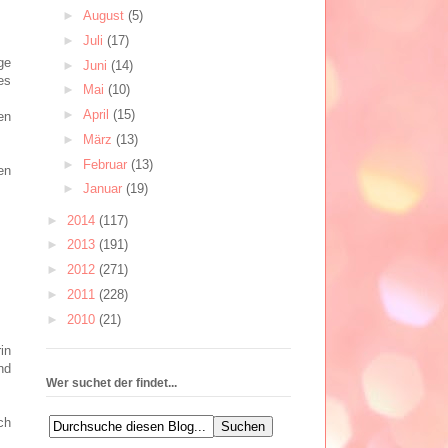
►
August
(5)
►
Juli
(17)
ge
►
Juni
(14)
es
►
Mai
(10)
►
April
(15)
en
►
März
(13)
►
Februar
(13)
en
►
Januar
(19)
►
2014
(117)
►
2013
(191)
►
2012
(271)
►
2011
(228)
►
2010
(21)
in
nd
Wer suchet der findet...
ch