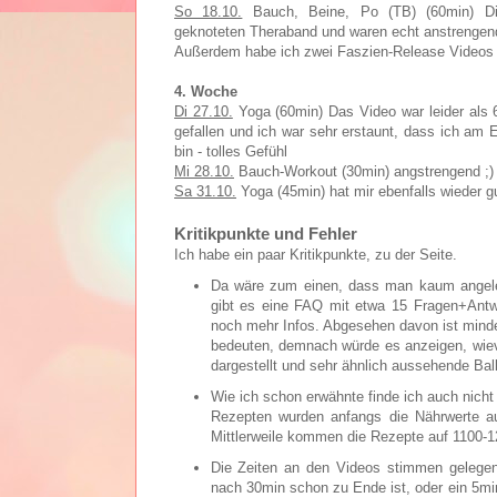
So 18.10.
Bauch, Beine, Po (TB) (60min) Di
geknoteten Theraband und waren echt anstrengen
Außerdem habe ich zwei Faszien-Release Videos 
4. Woche
Di 27.10.
Yoga (60min) Das Video war leider als 6
gefallen und ich war sehr erstaunt, dass ich a
bin - tolles Gefühl
Mi 28.10.
Bauch-Workout (30min) angstrengend ;)
Sa 31.10.
Yoga (45min) hat mir ebenfalls wieder gu
Kritikpunkte und Fehler
Ich habe ein paar Kritikpunkte, zu der Seite.
Da wäre zum einen, dass man kaum angeleit
gibt es eine FAQ mit etwa 15 Fragen+Antwor
noch mehr Infos. Abgesehen davon ist mindes
bedeuten, demnach würde es anzeigen, wiev
dargestellt und sehr ähnlich aussehende Balk
Wie ich schon erwähnte finde ich auch nich
Rezepten wurden anfangs die Nährwerte au
Mittlerweile kommen die Rezepte auf 1100-1
Die Zeiten an den Videos stimmen gelegent
nach 30min schon zu Ende ist, oder ein 5min