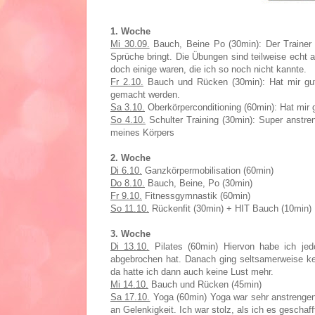
1. Woche
Mi 30.09.
Bauch, Beine Po (30min): Der Trainer 
Sprüche bringt. Die Übungen sind teilweise echt 
doch einige waren, die ich so noch nicht kannte.
Fr 2.10.
Bauch und Rücken (30min): Hat mir gut g
gemacht werden.
Sa 3.10.
Oberkörperconditioning (60min): Hat mir g
So 4.10.
Schulter Training (30min): Super anstre
meines Körpers
2. Woche
Di 6.10.
Ganzkörpermobilisation (60min)
Do 8.10.
Bauch, Beine, Po (30min)
Fr 9.10.
Fitnessgymnastik (60min)
So 11.10.
Rückenfit (30min) + HIT Bauch (10min)
3. Woche
Di 13.10.
Pilates (60min) Hiervon habe ich jed
abgebrochen hat. Danach ging seltsamerweise ke
da hatte ich dann auch keine Lust mehr.
Mi 14.10.
Bauch und Rücken (45min)
Sa 17.10.
Yoga (60min) Yoga war sehr anstrengend 
an Gelenkigkeit. Ich war stolz, als ich es geschaff