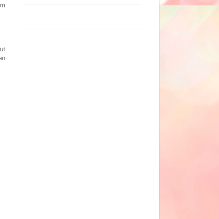
em
ut
en