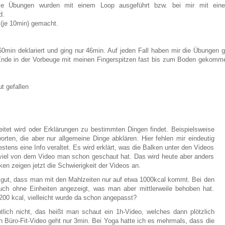
e Übungen wurden mit einem Loop ausgeführt bzw. bei mir mit ein
d.
(je 10min) gemacht.
0min deklariert und ging nur 46min. Auf jeden Fall haben mir die Übungen g
m Ende in der Vorbeuge mit meinen Fingerspitzen fast bis zum Boden gekomm
t gefallen
et wird oder Erklärungen zu bestimmten Dingen findet. Beispielsweise
ten, die aber nur allgemeine Dinge abklären. Hier fehlen mir eindeutig
tens eine Info veraltet. Es wird erklärt, was die Balken unter den Videos
iel von dem Video man schon geschaut hat. Das wird heute aber anders
en zeigen jetzt die Schwierigkeit der Videos an.
t gut, dass man mit den Mahlzeiten nur auf etwa 1000kcal kommt. Bei den
ch ohne Einheiten angezeigt, was man aber mittlerweile behoben hat.
200 kcal, vielleicht wurde da schon angepasst?
lich nicht, das heißt man schaut ein 1h-Video, welches dann plötzlich
 Büro-Fit-Video geht nur 3min. Bei Yoga hatte ich es mehrmals, dass die