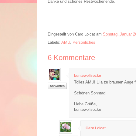
Danke und schönes Restwochenende.
Eingestellt von
Caro Lolcat
am
Sonntag, Januar 2
Labels:
AMU
,
Persönliches
6
Kommentare
buntewollsocke
Tolles AMU! Lila zu braunen Auge f
Antworten
Schönen Sonntag!
Liebe Grüße,
buntewollsocke
Caro Lolcat