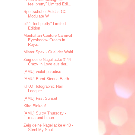
feel pretty" Limited Edi...
Sportschuhe: Adidas CC
Modulate W
p2 "I feel pretty" Limited
Edition
Manhattan Couture Carnival
Eyeshadow Cream in
Roya...
Mister Spex - Qual der Wahl
Zeig deine Nagellacke # 44 -
Crazy in Love aus der...
[AMU] violet paradise
[AMU] Burnt Sienna Earth
KIKO Holographic Nail
Lacquer
[AMU] First Sunset
Kiko-Einkauf
[AMU] Sultry Thursday -
rosa und braun
Zeig deine Nagellacke # 43 -
Steel My Soul