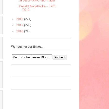
Silvester-AMU und -nägel
Projekt Nagellacke - Fazit
2012
►
2012
(271)
►
2011
(228)
►
2010
(21)
Wer suchet der findet...