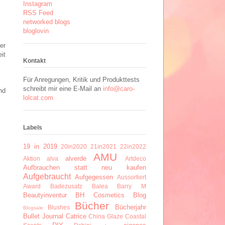
Instagram
RSS Feed
networked blogs
bloglovin
er
it
Kontakt
Für Anregungen, Kritik und Produkttests
schreibt mir eine E-Mail an
info@caro-
nd
lolcat.com
Labels
19 in 2019
20in2020
21in2021
22in2022
AMU
alverde
Aktion
alva
Artdeco
Aufbrauchen statt neu kaufen
Aufgebraucht
Aufgegessen
Aussortiert
Award
Badezusatz
Balea
Barry M
Beautyinventur
BH Cosmetics
Blog
Bücher
Bücherjahr
Blushes
Blogsale
Bullet Journal
Catrice
China Glaze
Coastal