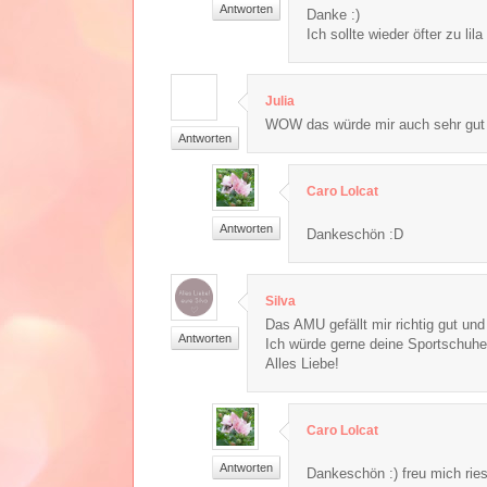
Antworten
Danke :)
Ich sollte wieder öfter zu lila
Julia
WOW das würde mir auch sehr gut g
Antworten
Caro Lolcat
Antworten
Dankeschön :D
Silva
Das AMU gefällt mir richtig gut und
Antworten
Ich würde gerne deine Sportschuhe
Alles Liebe!
Caro Lolcat
Antworten
Dankeschön :) freu mich riesi