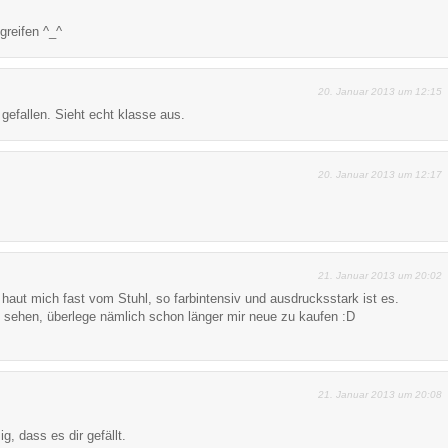
 greifen ^_^
20. Januar 2013 um 12:15
efallen. Sieht echt klasse aus.
20. Januar 2013 um 12:17
21. Januar 2013 um 20:02
 haut mich fast vom Stuhl, so farbintensiv und ausdrucksstark ist es.
 sehen, überlege nämlich schon länger mir neue zu kaufen :D
21. Januar 2013 um 20:08
g, dass es dir gefällt.