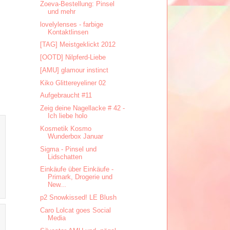
Zoeva-Bestellung: Pinsel
und mehr
lovelylenses - farbige
Kontaktlinsen
[TAG] Meistgeklickt 2012
[OOTD] Nilpferd-Liebe
[AMU] glamour instinct
Kiko Glittereyeliner 02
Aufgebraucht #11
Zeig deine Nagellacke # 42 -
Ich liebe holo
Kosmetik Kosmo
Wunderbox Januar
Sigma - Pinsel und
Lidschatten
Einkäufe über Einkäufe -
Primark, Drogerie und
New...
p2 Snowkissed! LE Blush
Caro Lolcat goes Social
Media