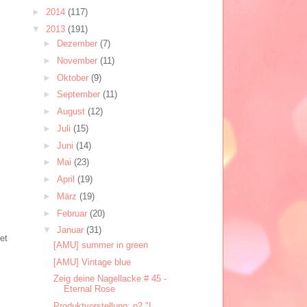
►
2014
(117)
▼
2013
(191)
►
Dezember
(7)
►
November
(11)
►
Oktober
(9)
►
September
(11)
►
August
(12)
►
Juli
(15)
►
Juni
(14)
►
Mai
(23)
►
April
(19)
►
März
(19)
►
Februar
(20)
▼
Januar
(31)
et
[AMU] summer in green
[AMU] Vintage blue
Zeig deine Nagellacke # 45 -
Eternal Rose
Produktvorstellung: p2 "I