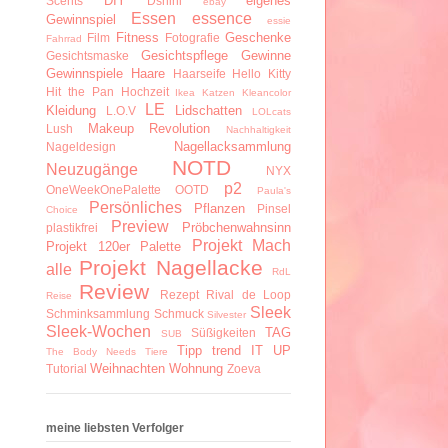
DIY
eigenes
Scents
Dshini
ebay
Essen
essence
Gewinnspiel
essie
Fitness
Geschenke
Film
Fotografie
Fahrrad
Gesichtspflege
Gewinne
Gesichtsmaske
Gewinnspiele
Haare
Haarseife
Hello Kitty
Hit the Pan
Hochzeit
Ikea
Katzen
Kleancolor
LE
Kleidung
Lidschatten
L.O.V
LOLcats
Makeup Revolution
Lush
Nachhaltigkeit
Nagellacksammlung
Nageldesign
NOTD
Neuzugänge
NYX
p2
OneWeekOnePalette
OOTD
Paula's
Persönliches
Pflanzen
Pinsel
Choice
Preview
Pröbchenwahnsinn
plastikfrei
Projekt Mach
Projekt 120er Palette
Projekt Nagellacke
alle
RdL
Review
Rezept
Rival de Loop
Reise
Sleek
Schminksammlung
Schmuck
Silvester
Sleek-Wochen
TAG
Süßigkeiten
SUB
Tipp
trend IT UP
The Body Needs
Tiere
Weihnachten
Wohnung
Tutorial
Zoeva
meine liebsten Verfolger