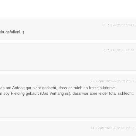
6. Juli 2012 um 18:49
hr gefallen! :)
6. Juli 2012 um 18:50
12. September 2012 um 20:09
 ich am Anfang gar nicht gedacht, dass es mich so fesseln könnte.
 Joy Fielding gekauft (Das Verhängnis), dass war aber leider total schlecht.
14. September 2012 um 22:22