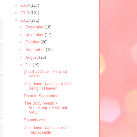
►
2014
(117)
►
2013
(191)
▼
2012
(271)
►
Dezember
(18)
►
November
(17)
►
Oktober
(26)
►
September
(19)
►
August
(25)
▼
Juli
(19)
[Tipp] 35% bei The Body
Needs
Zeig deine Nagellacke #23 -
Being in Heaven
Domain-Sponsoring
'The Body Needs' -
Bestellung + AMU mit
MAC
Sevenly.org
Zeig deine Nagellacke #22 -
Irreplaceable