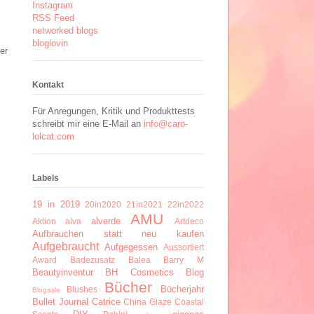
Instagram
RSS Feed
networked blogs
bloglovin
er
Kontakt
Für Anregungen, Kritik und Produkttests
schreibt mir eine E-Mail an
info@caro-
lolcat.com
Labels
19 in 2019
20in2020
21in2021
22in2022
AMU
alverde
Aktion
alva
Artdeco
Aufbrauchen statt neu kaufen
Aufgebraucht
Aufgegessen
Aussortiert
Award
Badezusatz
Balea
Barry M
Beautyinventur
BH Cosmetics
Blog
Bücher
Bücherjahr
Blushes
Blogsale
Bullet Journal
Catrice
China Glaze
Coastal