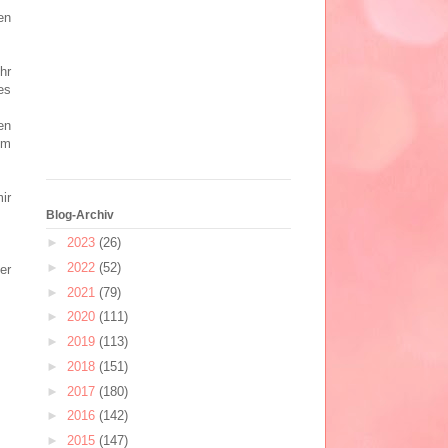
en
hr
es
en
em
ir
Blog-Archiv
►
2023
(26)
►
2022
(52)
er
►
2021
(79)
►
2020
(111)
►
2019
(113)
►
2018
(151)
►
2017
(180)
►
2016
(142)
►
2015
(147)