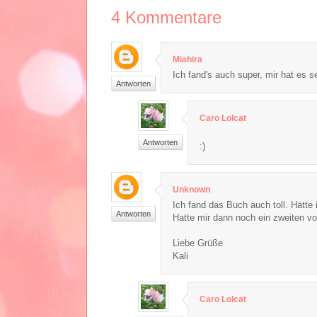
4
Kommentare
Miahira
Ich fand's auch super, mir hat es se
Antworten
Caro Lolcat
Antworten
:)
Unknown
Ich fand das Buch auch toll. Hätte
Antworten
Hatte mir dann noch ein zweiten von
Liebe Grüße
Kali
Caro Lolcat