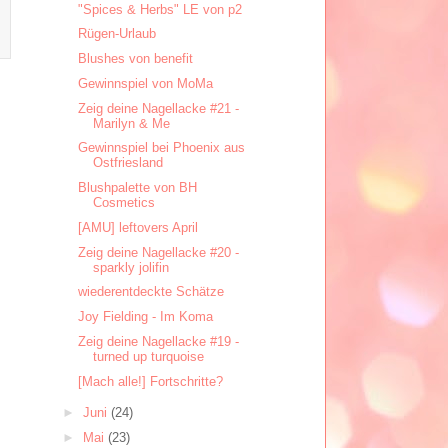
"Spices & Herbs" LE von p2
Rügen-Urlaub
Blushes von benefit
Gewinnspiel von MoMa
Zeig deine Nagellacke #21 -
Marilyn & Me
Gewinnspiel bei Phoenix aus
Ostfriesland
Blushpalette von BH
Cosmetics
[AMU] leftovers April
Zeig deine Nagellacke #20 -
sparkly jolifin
wiederentdeckte Schätze
Joy Fielding - Im Koma
Zeig deine Nagellacke #19 -
turned up turquoise
[Mach alle!] Fortschritte?
►
Juni
(24)
►
Mai
(23)