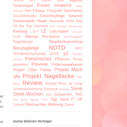
DIY
eigenes
Scents
Dshini
ebay
Essen
essence
Gewinnspiel
essie
Fitness
Geschenke
Film
Fotografie
Fahrrad
Gesichtspflege
Gewinne
Gesichtsmaske
Gewinnspiele
Haare
Haarseife
Hello Kitty
Hit the Pan
Hochzeit
Ikea
Katzen
Kleancolor
LE
Kleidung
Lidschatten
L.O.V
LOLcats
Makeup Revolution
Lush
Nachhaltigkeit
Nagellacksammlung
Nageldesign
NOTD
Neuzugänge
NYX
p2
OneWeekOnePalette
OOTD
Paula's
Persönliches
Pflanzen
Pinsel
Choice
Preview
Pröbchenwahnsinn
plastikfrei
Projekt Mach
Projekt 120er Palette
Projekt Nagellacke
alle
RdL
Review
Rezept
Rival de Loop
Reise
Sleek
Schminksammlung
Schmuck
Silvester
Sleek-Wochen
TAG
Süßigkeiten
SUB
er
Tipp
trend IT UP
The Body Needs
Tiere
s.
Weihnachten
Wohnung
Tutorial
Zoeva
en
meine liebsten Verfolger
re