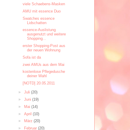
viele Schaebens-Masken
AMU mit essence Duo
Swatches essence
Lidschatten
essence-Auslistung
ausgenutzt und weitere
Shopping...
erster Shopping-Post aus
der neuen Wohnung
Sofa ist da
zwei AMUs aus dem Mai
kostenlose Pflegedusche
deiner Wahl
[NOTD] 20.05.2011
►
Juli
(20)
►
Juni
(19)
►
Mai
(14)
►
April
(10)
►
März
(20)
►
Februar
(20)