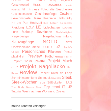
DIY
eigenes
Scents
Dshini
ebay
Essen
essence
Gewinnspiel
essie
Fitness
Geschenke
Film
Fotografie
Fahrrad
Gesichtspflege
Gewinne
Gesichtsmaske
Gewinnspiele
Haare
Haarseife
Hello Kitty
Hit the Pan
Hochzeit
Ikea
Katzen
Kleancolor
LE
Kleidung
Lidschatten
L.O.V
LOLcats
Makeup Revolution
Lush
Nachhaltigkeit
Nagellacksammlung
Nageldesign
NOTD
Neuzugänge
NYX
p2
OneWeekOnePalette
OOTD
Paula's
Persönliches
Pflanzen
Pinsel
Choice
Preview
Pröbchenwahnsinn
plastikfrei
Projekt Mach
Projekt 120er Palette
Projekt Nagellacke
alle
RdL
Review
Rezept
Rival de Loop
Reise
Sleek
Schminksammlung
Schmuck
Silvester
Sleek-Wochen
TAG
Süßigkeiten
SUB
Tipp
trend IT UP
The Body Needs
Tiere
Weihnachten
Wohnung
Tutorial
Zoeva
meine liebsten Verfolger