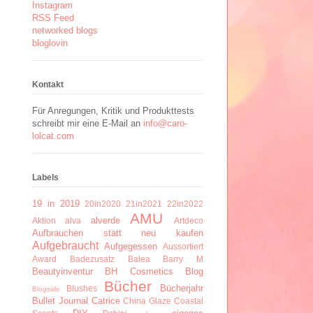
Instagram
RSS Feed
networked blogs
bloglovin
Kontakt
Für Anregungen, Kritik und Produkttests
schreibt mir eine E-Mail an
info@caro-
lolcat.com
Labels
19 in 2019
20in2020
21in2021
22in2022
AMU
alverde
Aktion
alva
Artdeco
Aufbrauchen statt neu kaufen
Aufgebraucht
Aufgegessen
Aussortiert
Award
Badezusatz
Balea
Barry M
Beautyinventur
BH Cosmetics
Blog
Bücher
Bücherjahr
Blushes
Blogsale
Bullet Journal
Catrice
China Glaze
Coastal