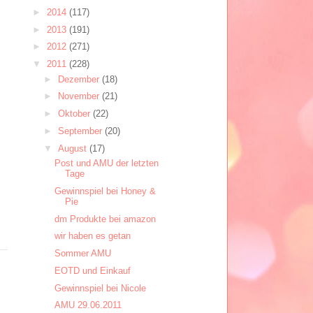
►
2014
(117)
►
2013
(191)
►
2012
(271)
▼
2011
(228)
►
Dezember
(18)
►
November
(21)
►
Oktober
(22)
►
September
(20)
▼
August
(17)
Post und AMU der letzten
Tage
Gewinnspiel bei Honey &
Pie
dm Produkte bei amazon
wir haben es getan
Sommer AMU
EOTD und Einkauf
Gewinnspiel bei Nicole
AMU 29.06.2011