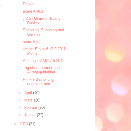
Danke
ältere AMUs
[TAG] Meine 5 Beauty
Basics
Shopping, Shopping und
Gewinn
neue Tests
kleiner Einkauf 13.5.2011 +
Moritz
Ausflug + AMU 7.5.2011
Tag ohne Internet und
Alltagsgeblubber
Pimkie-Bestellung
angekommen
►
April
(10)
►
März
(20)
►
Februar
(20)
►
Januar
(27)
►
2010
(21)