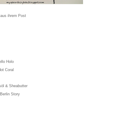
l aus ihrem Post
llo Holo
ot Coral
söl & Sheabutter
Berlin Story