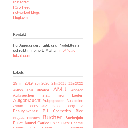
Instagram
RSS Feed
networked blogs
bloglovin
Kontakt
Für Anregungen, Kritik und Produkttests
schreibt mir eine E-Mail an
info@caro-
lolcat.com
Labels
19 in 2019
20in2020
21in2021
22in2022
AMU
alverde
Aktion
alva
Artdeco
Aufbrauchen statt neu kaufen
Aufgebraucht
Aufgegessen
Aussortiert
Award
Badezusatz
Balea
Barry M
Beautyinventur
BH Cosmetics
Blog
Bücher
Bücherjahr
Blushes
Blogsale
Bullet Journal
Catrice
China Glaze
Coastal