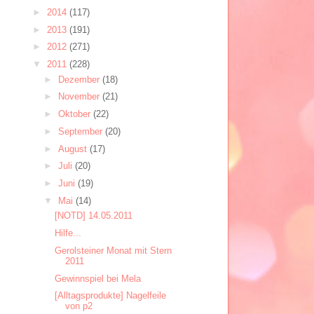
►
2014
(117)
►
2013
(191)
►
2012
(271)
▼
2011
(228)
►
Dezember
(18)
►
November
(21)
►
Oktober
(22)
►
September
(20)
►
August
(17)
►
Juli
(20)
►
Juni
(19)
▼
Mai
(14)
[NOTD] 14.05.2011
Hilfe...
Gerolsteiner Monat mit Stern
2011
Gewinnspiel bei Mela
[Alltagsprodukte] Nagelfeile
von p2