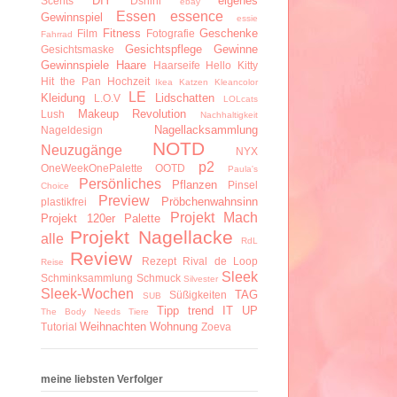
DIY
eigenes
Scents
Dshini
ebay
Essen
essence
Gewinnspiel
essie
Fitness
Geschenke
Film
Fotografie
Fahrrad
Gesichtspflege
Gewinne
Gesichtsmaske
Gewinnspiele
Haare
Haarseife
Hello Kitty
Hit the Pan
Hochzeit
Ikea
Katzen
Kleancolor
LE
Kleidung
Lidschatten
L.O.V
LOLcats
Makeup Revolution
Lush
Nachhaltigkeit
Nagellacksammlung
Nageldesign
NOTD
Neuzugänge
NYX
p2
OneWeekOnePalette
OOTD
Paula's
Persönliches
Pflanzen
Pinsel
Choice
Preview
Pröbchenwahnsinn
plastikfrei
Projekt Mach
Projekt 120er Palette
Projekt Nagellacke
alle
RdL
Review
Rezept
Rival de Loop
Reise
Sleek
Schminksammlung
Schmuck
Silvester
Sleek-Wochen
TAG
Süßigkeiten
SUB
Tipp
trend IT UP
The Body Needs
Tiere
Weihnachten
Wohnung
Tutorial
Zoeva
meine liebsten Verfolger