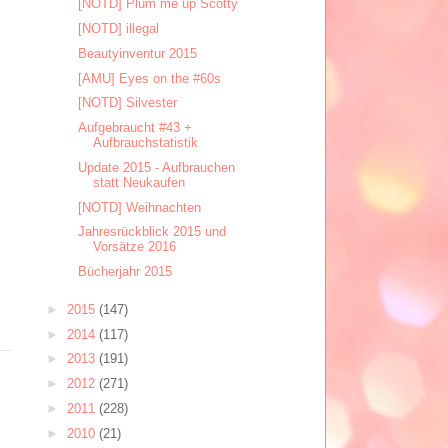
[NOTD] Plum me up Scotty
[NOTD] illegal
Beautyinventur 2015
[AMU] Eyes on the #60s
[NOTD] Silvester
Aufgebraucht #43 +
Aufbrauchstatistik
Update 2015 - Aufbrauchen
statt Neukaufen
[NOTD] Weihnachten
Jahresrückblick 2015 und
Vorsätze 2016
Bücherjahr 2015
►
2015
(147)
►
2014
(117)
►
2013
(191)
►
2012
(271)
►
2011
(228)
►
2010
(21)