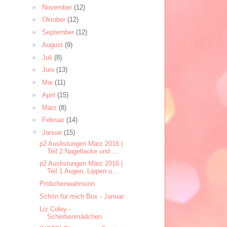
►
November
(12)
►
Oktober
(12)
►
September
(12)
►
August
(9)
►
Juli
(8)
►
Juni
(13)
►
Mai
(11)
►
April
(15)
►
März
(8)
►
Februar
(14)
▼
Januar
(15)
p2 Auslistungen März 2016 |
Teil 2 Nagellacke und ...
p2 Auslistungen März 2016 |
Teil 1 Augen, Lippen u...
Pröbchenwahnsinn
Schön für mich Box - Januar
Liz Coley -
Scherbenmädchen