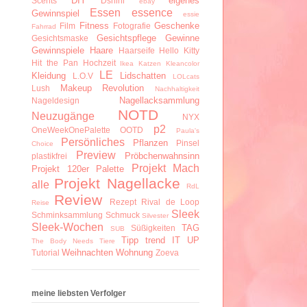
DIY
eigenes
Scents
Dshini
ebay
Essen
essence
Gewinnspiel
essie
Fitness
Geschenke
Film
Fotografie
Fahrrad
Gesichtspflege
Gewinne
Gesichtsmaske
Gewinnspiele
Haare
Haarseife
Hello Kitty
Hit the Pan
Hochzeit
Ikea
Katzen
Kleancolor
LE
Kleidung
Lidschatten
L.O.V
LOLcats
Makeup Revolution
Lush
Nachhaltigkeit
Nagellacksammlung
Nageldesign
NOTD
Neuzugänge
NYX
p2
OneWeekOnePalette
OOTD
Paula's
Persönliches
Pflanzen
Pinsel
Choice
Preview
Pröbchenwahnsinn
plastikfrei
Projekt Mach
Projekt 120er Palette
Projekt Nagellacke
alle
RdL
Review
Rezept
Rival de Loop
Reise
Sleek
Schminksammlung
Schmuck
Silvester
Sleek-Wochen
TAG
Süßigkeiten
SUB
Tipp
trend IT UP
The Body Needs
Tiere
Weihnachten
Wohnung
Tutorial
Zoeva
meine liebsten Verfolger