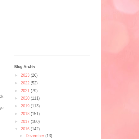
Blog-Archiv
►
2023
(26)
►
2022
(52)
►
2021
(79)
ck
►
2020
(111)
►
2019
(113)
ge
►
2018
(151)
►
2017
(180)
▼
2016
(142)
►
Dezember
(13)