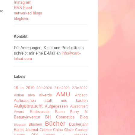
Instagram
RSS Feed
so
networked blogs
bloglovin
Kontakt
Für Anregungen, Kritik und Produkttests
schreibt mir eine E-Mail an
info@caro-
lolcat.com
Labels
19 in 2019
20in2020
21in2021
22in2022
AMU
alverde
Aktion
alva
Artdeco
Aufbrauchen statt neu kaufen
Aufgebraucht
Aufgegessen
Aussortiert
Award
Badezusatz
Balea
Barry M
Beautyinventur
BH Cosmetics
Blog
Bücher
Bücherjahr
Blushes
Blogsale
Bullet Journal
Catrice
China Glaze
Coastal