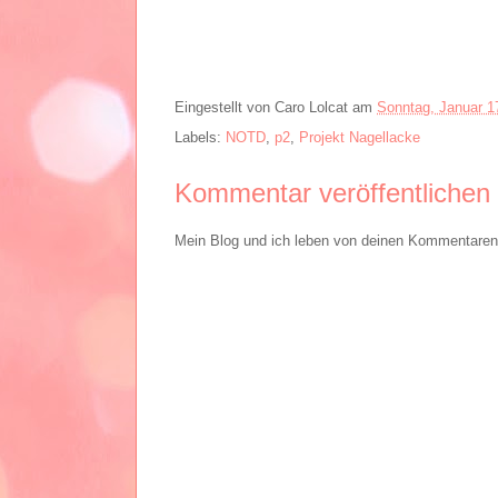
Eingestellt von
Caro Lolcat
am
Sonntag, Januar 1
Labels:
NOTD
,
p2
,
Projekt Nagellacke
Kommentar veröffentlichen
Mein Blog und ich leben von deinen Kommentaren. 