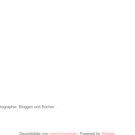
otographie, Bloggen und Bücher...
Designbilder von
merrymoonmary
. Powered by
Blogger
.