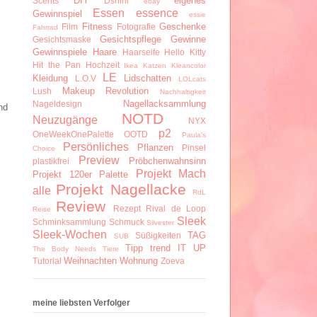
DIY
eigenes
Scents
Dshini
ebay
Essen
essence
Gewinnspiel
essie
Fitness
Geschenke
Film
Fotografie
Fahrrad
Gesichtspflege
Gewinne
Gesichtsmaske
Gewinnspiele
Haare
Haarseife
Hello Kitty
Hit the Pan
Hochzeit
Ikea
Katzen
Kleancolor
LE
Kleidung
Lidschatten
L.O.V
LOLcats
Makeup Revolution
Lush
Nachhaltigkeit
Nagellacksammlung
Nageldesign
nd
NOTD
Neuzugänge
NYX
p2
OneWeekOnePalette
OOTD
Paula's
Persönliches
Pflanzen
Pinsel
Choice
Preview
Pröbchenwahnsinn
plastikfrei
Projekt Mach
Projekt 120er Palette
Projekt Nagellacke
alle
RdL
Review
Rezept
Rival de Loop
Reise
Sleek
Schminksammlung
Schmuck
Silvester
Sleek-Wochen
TAG
Süßigkeiten
SUB
Tipp
trend IT UP
The Body Needs
Tiere
Weihnachten
Wohnung
Tutorial
Zoeva
meine liebsten Verfolger