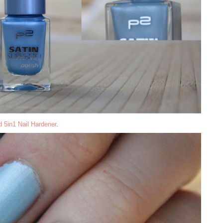
 5in1 Nail Hardener
.