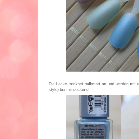
Die Lacke trocknet halbmatt an und werden mit e
style) bei mir deckend.