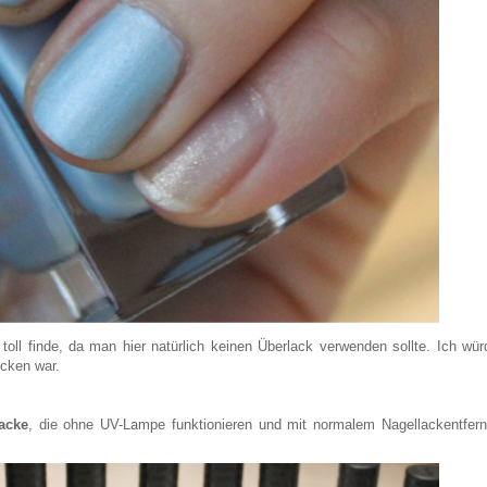
toll finde, da man hier natürlich keinen Überlack verwenden sollte. Ich wür
ocken war.
acke
, die ohne UV-Lampe funktionieren und mit normalem Nagellackentfern