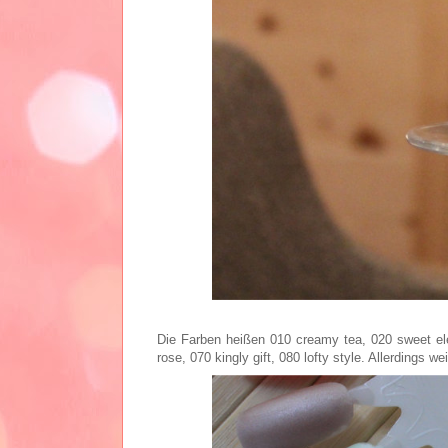
Die Farben heißen 010 creamy tea, 020 sweet ele
rose, 070 kingly gift, 080 lofty style. Allerdings 