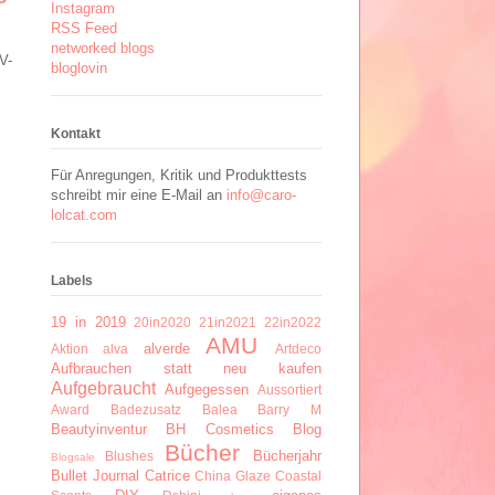
Instagram
RSS Feed
networked blogs
V-
bloglovin
Kontakt
Für Anregungen, Kritik und Produkttests
schreibt mir eine E-Mail an
info@caro-
lolcat.com
Labels
19 in 2019
20in2020
21in2021
22in2022
AMU
alverde
Aktion
alva
Artdeco
Aufbrauchen statt neu kaufen
Aufgebraucht
Aufgegessen
Aussortiert
Award
Badezusatz
Balea
Barry M
Beautyinventur
BH Cosmetics
Blog
Bücher
Bücherjahr
Blushes
Blogsale
Bullet Journal
Catrice
China Glaze
Coastal