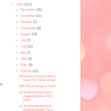
▼
2014
(117)
►
Dezember
(16)
►
November
(11)
►
Oktober
(7)
►
September
(8)
►
August
(10)
►
Juli
(7)
►
Juni
(11)
►
Mai
(7)
►
April
(8)
►
März
(8)
▼
Februar
(12)
[Preview] Limited Edition
Catch the Glow von p2
ly
[NOTD] p2 Keep in Touch
p2 Sortimentswechsel -
Augenprodukte Teil 2
(inklu...
p2 Sortimentswechsel -
Augenprodukte Teil 1