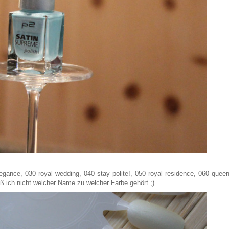
gance, 030 royal wedding, 040 stay polite!, 050 royal residence, 060 queen
weiß ich nicht welcher Name zu welcher Farbe gehört ;)