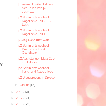
[Preview] Limited Edition
Sea' la vie von p2
cosme...
p2 Sortimentswechsel -
Nagellacke Teil 2: UV-
Lack ...
p2 Sortimentswechsel -
Nagellacke Teil 1
[AMU] Sand trifft Wald
p2 Sortimentswechsel -
Professional und
Gesichtspr...
p2 Auslistungen März 2014
mit Bildern
ty
p2 Sortimentswechsel -
Hand- und Nagelpflege
p2 Bloggerevent in Dresden
►
Januar
(12)
►
2013
(191)
►
2012
(271)
►
2011
(228)