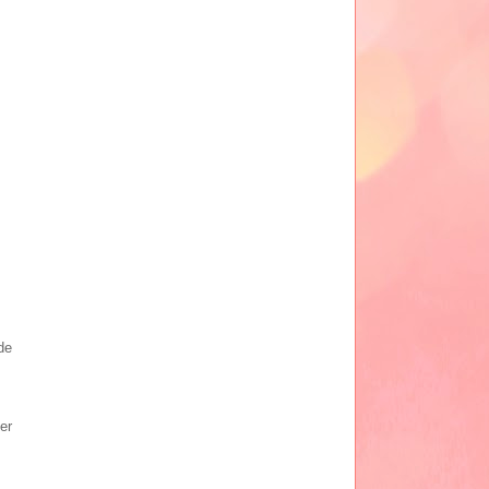
de
er