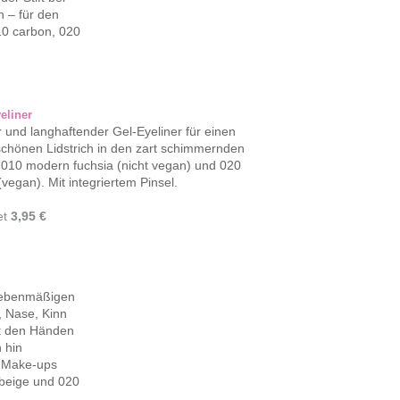
 – für den
10 carbon, 020
eliner
 und langhaftender Gel-Eyeliner für einen
chönen Lidstrich in den zart schimmernden
010 modern fuchsia (nicht vegan) und 020
(vegan). Mit integriertem Pinsel.
et
3,95 €
d ebenmäßigen
n, Nase, Kinn
t den Händen
 hin
s Make-ups
 beige und 020