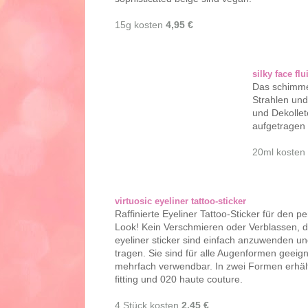
15g kosten
4,95 €
silky face flu
Das schimmer
Strahlen und 
und Dekollet
aufgetragen u
20ml kosten
virtuosic eyeliner tattoo-sticker
Raffinierte Eyeliner Tattoo-Sticker für den pe
Look! Kein Verschmieren oder Verblassen, d
eyeliner sticker sind einfach anzuwenden 
tragen. Sie sind für alle Augenformen geeig
mehrfach verwendbar. In zwei Formen erhältl
fitting und 020 haute couture.
4 Stück kosten
2,45 €