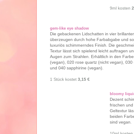
9ml kosten
2
gem-like eye shadow
Die gebackenen Lidschatten in vier brillant
überzeugen durch hohe Farbabgabe und sor
luxuriös schimmerndes Finish. Die geschmeid
Textur lässt sich spielend leicht auftragen un
Augen zum Strahlen. Erhältlich in den Far
(vegan), 020 rose quartz (nicht vegan), 030
und 040 sapphirine (vegan).
1 Stück kostet
3,15 €
bloomy liqui
Dezent schim
frischen und
Geltextur lä
beiden Farbe
sind vegan.
10ml kosten