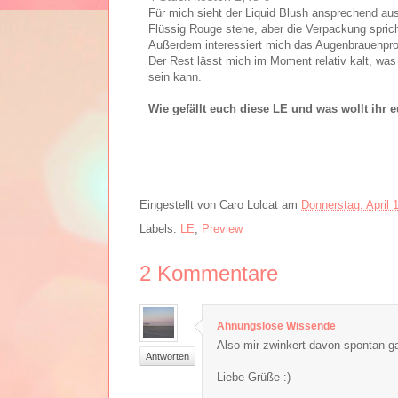
Für mich sieht der Liquid Blush ansprechend aus
Flüssig Rouge stehe, aber die Verpackung spric
Außerdem interessiert mich das Augenbrauenpro
Der Rest lässt mich im Moment relativ kalt, was
sein kann.
Wie gefällt euch diese LE und was wollt ihr
Eingestellt von
Caro Lolcat
am
Donnerstag, April 
Labels:
LE
,
Preview
2
Kommentare
Ahnungslose Wissende
Also mir zwinkert davon spontan ga
Antworten
Liebe Grüße :)