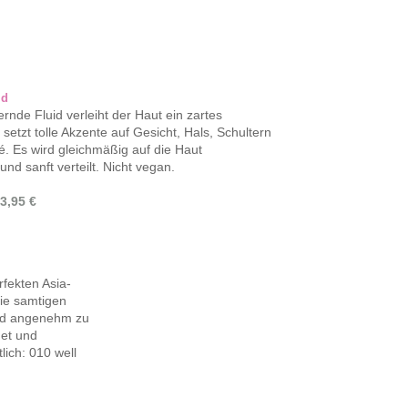
id
nde Fluid verleiht der Haut ein zartes
setzt tolle Akzente auf Gesicht, Hals, Schultern
é. Es wird gleichmäßig auf die Haut
nd sanft verteilt. Nicht vegan.
3,95 €
rfekten Asia-
ie samtigen
und angenehm zu
net und
ich: 010 well