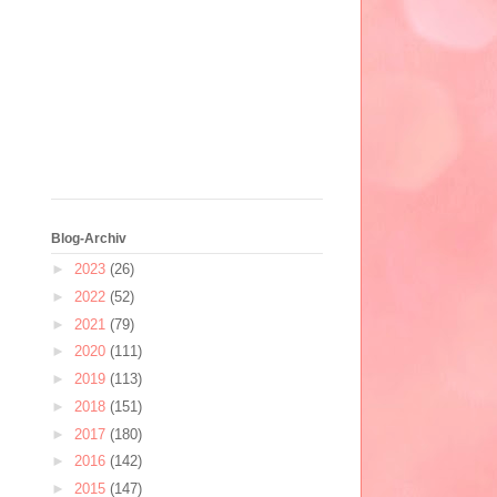
Blog-Archiv
►
2023
(26)
►
2022
(52)
►
2021
(79)
►
2020
(111)
►
2019
(113)
►
2018
(151)
►
2017
(180)
►
2016
(142)
►
2015
(147)