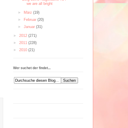
we are all bright
►
März
(19)
►
Februar
(20)
►
Januar
(31)
►
2012
(271)
►
2011
(228)
►
2010
(21)
Wer suchet der findet...