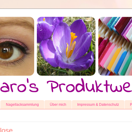
Nagellacksammlung
Über mich
Impressum & Datenschutz
P
lose.