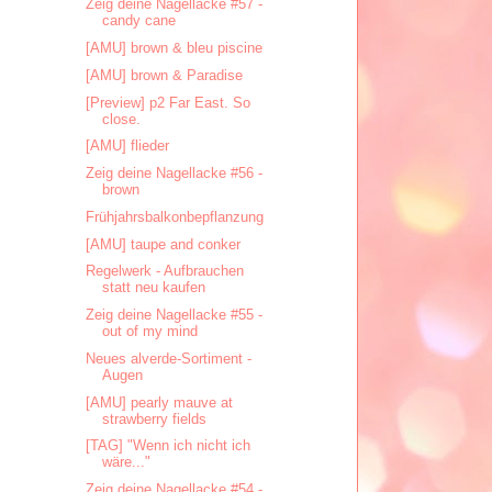
Zeig deine Nagellacke #57 -
candy cane
[AMU] brown & bleu piscine
[AMU] brown & Paradise
[Preview] p2 Far East. So
close.
[AMU] flieder
Zeig deine Nagellacke #56 -
brown
Frühjahrsbalkonbepflanzung
[AMU] taupe and conker
Regelwerk - Aufbrauchen
statt neu kaufen
Zeig deine Nagellacke #55 -
out of my mind
Neues alverde-Sortiment -
Augen
[AMU] pearly mauve at
strawberry fields
[TAG] "Wenn ich nicht ich
wäre..."
Zeig deine Nagellacke #54 -