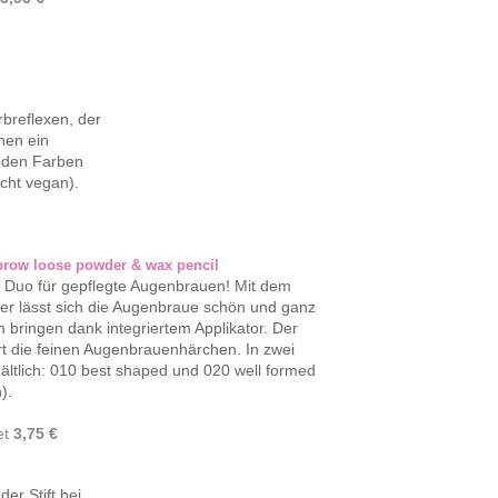
rbreflexen, der
hnen ein
n den Farben
icht vegan).
brow loose powder & wax pencil
 Duo für gepflegte Augenbrauen! Mit dem
er lässt sich die Augenbraue schön und ganz
rm bringen dank integriertem Applikator. Der
iert die feinen Augenbrauenhärchen. In zwei
ltlich: 010 best shaped und 020 well formed
).
et
3,75 €
er Stift bei