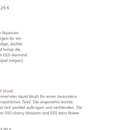
,25 €
en Nuancen
gen für ein
ige, leichte
d bringt die
ben 010 diamond
 opal (vegan)
d blush
mernder liquid blush für einen besonders
 natürlichen Teint. Die angenehm leichte
sst sich perfekt auftragen und verblenden. Die
n 010 cherry blossom und 020 lotus flower
3,95 €