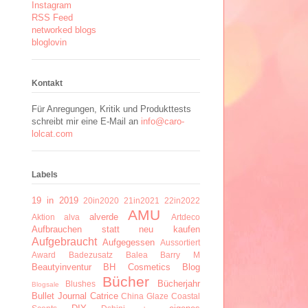
Instagram
RSS Feed
networked blogs
bloglovin
Kontakt
Für Anregungen, Kritik und Produkttests
schreibt mir eine E-Mail an
info@caro-
lolcat.com
Labels
19 in 2019
20in2020
21in2021
22in2022
AMU
alverde
Aktion
alva
Artdeco
Aufbrauchen statt neu kaufen
Aufgebraucht
Aufgegessen
Aussortiert
Award
Badezusatz
Balea
Barry M
Beautyinventur
BH Cosmetics
Blog
Bücher
Bücherjahr
Blushes
Blogsale
Bullet Journal
Catrice
China Glaze
Coastal