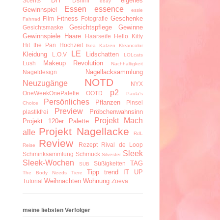
DIY
eigenes
Scents
Dshini
ebay
Essen
essence
Gewinnspiel
essie
Fitness
Geschenke
Film
Fotografie
Fahrrad
Gesichtspflege
Gewinne
Gesichtsmaske
Gewinnspiele
Haare
Haarseife
Hello Kitty
Hit the Pan
Hochzeit
Ikea
Katzen
Kleancolor
LE
Kleidung
Lidschatten
L.O.V
LOLcats
Makeup Revolution
Lush
Nachhaltigkeit
Nagellacksammlung
Nageldesign
NOTD
Neuzugänge
NYX
p2
OneWeekOnePalette
OOTD
Paula's
Persönliches
Pflanzen
Pinsel
Choice
Preview
Pröbchenwahnsinn
plastikfrei
Projekt Mach
Projekt 120er Palette
Projekt Nagellacke
alle
RdL
Review
Rezept
Rival de Loop
Reise
Sleek
Schminksammlung
Schmuck
Silvester
Sleek-Wochen
TAG
Süßigkeiten
SUB
Tipp
trend IT UP
The Body Needs
Tiere
Weihnachten
Wohnung
Tutorial
Zoeva
meine liebsten Verfolger