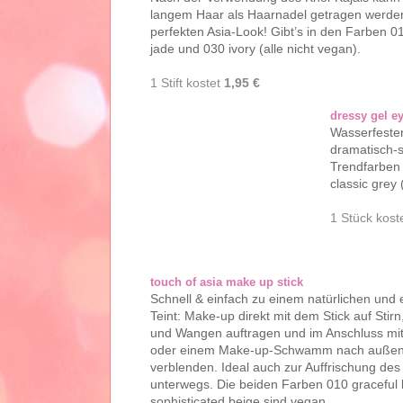
langem Haar als Haarnadel getragen werden
perfekten Asia-Look! Gibt’s in den Farben 0
jade und 030 ivory (alle nicht vegan).
1 Stift kostet
1,95 €
dressy gel ey
Wasserfester
dramatisch-s
Trendfarben 
classic grey 
1 Stück kost
touch of asia make up stick
Schnell & einfach zu einem natürlichen un
Teint: Make-up direkt mit dem Stick auf Stir
und Wangen auftragen und im Anschluss mi
oder einem Make-up-Schwamm nach außen
verblenden. Ideal auch zur Auffrischung de
unterwegs. Die beiden Farben 010 graceful
sophisticated beige sind vegan.