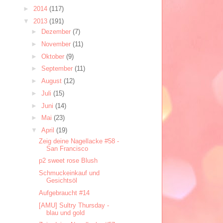
►
2014
(117)
▼
2013
(191)
►
Dezember
(7)
►
November
(11)
►
Oktober
(9)
►
September
(11)
►
August
(12)
►
Juli
(15)
►
Juni
(14)
►
Mai
(23)
▼
April
(19)
Zeig deine Nagellacke #58 -
San Francisco
p2 sweet rose Blush
Schmuckeinkauf und
Gesichtsöl
Aufgebraucht #14
[AMU] Sultry Thursday -
blau und gold