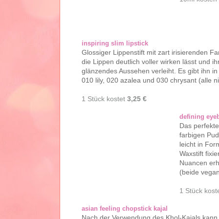
inspiring slim lipstick
Glossiger Lippenstift mit zart irisierenden Fa
die Lippen deutlich voller wirken lässt und i
glänzendes Aussehen verleiht. Es gibt ihn i
010 lily, 020 azalea und 030 chrysant (alle n
1 Stück kostet
3,25 €
defining eye
Das perfekte
farbigen Pud
leicht in Fo
Waxstift fix
Nuancen erhä
(beide vegan
1 Stück kost
asian feeling chopstick kajal
Nach der Verwendung des Khol-Kajals kann d