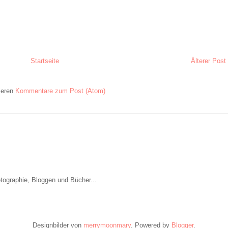
Startseite
Älterer Post
ieren
Kommentare zum Post (Atom)
otographie, Bloggen und Bücher...
Designbilder von
merrymoonmary
. Powered by
Blogger
.