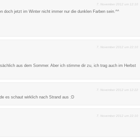
7. November 2012 um 12:10
 doch jetzt im Winter nicht immer nur die dunklen Farben sein.^^
7. November 2012 um 22:10
ächlich aus dem Sommer. Aber ich stimme dir zu, ich trag auch im Herbst
7. November 2012 um 12:22
de es schaut wirklich nach Strand aus :D
7. November 2012 um 22:10