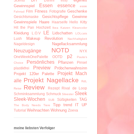
DIY
eigenes
Scents
Dshini
ebay
Essen
essence
Gewinnspiel
essie
Fitness
Geschenke
Film
Fotografie
Fahrrad
Gesichtspflege
Gewinne
Gesichtsmaske
Gewinnspiele
Haare
Haarseife
Hello Kitty
Hit the Pan
Hochzeit
Ikea
Katzen
Kleancolor
LE
Kleidung
Lidschatten
L.O.V
LOLcats
Makeup Revolution
Lush
Nachhaltigkeit
Nagellacksammlung
Nageldesign
NOTD
Neuzugänge
NYX
p2
OneWeekOnePalette
OOTD
Paula's
Persönliches
Pflanzen
Pinsel
Choice
Preview
Pröbchenwahnsinn
plastikfrei
Projekt Mach
Projekt 120er Palette
Projekt Nagellacke
alle
RdL
Review
Rezept
Rival de Loop
Reise
Sleek
Schminksammlung
Schmuck
Silvester
Sleek-Wochen
TAG
Süßigkeiten
SUB
Tipp
trend IT UP
The Body Needs
Tiere
Weihnachten
Wohnung
Tutorial
Zoeva
meine liebsten Verfolger