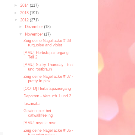
►
2014
(117)
►
2013
(191)
▼
2012
(271)
►
Dezember
(18)
▼
November
(17)
Zeig deine Nagellacke # 38 -
turquoise and violet
[AMU] Herbstspaziergang
Teil 2
[AMU] Sultry Thursday - teal
und rostbraun
Zeig deine Nagellacke # 37 -
pretty in pink
[OOTD] Herbstspaziergang
Depotten - Versuch 1 und 2
faszinata
Gewinnspiel bei
catwalkfeeling
[AMU] mystic rose
Zeig deine Nagellacke # 36 -
turquoise galaxy