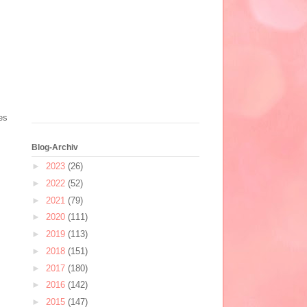
es
Blog-Archiv
►
2023
(26)
►
2022
(52)
►
2021
(79)
►
2020
(111)
►
2019
(113)
►
2018
(151)
►
2017
(180)
►
2016
(142)
►
2015
(147)