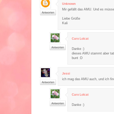
Unknown
Mir gefällt das AMU. Und es müssen
Antworten
Liebe Grüße
Kali
Caro Lolcat
Antworten
Danke :)
dieses AMU stammt aber tats
bunt :D
Jessi
ich mag das AMU auch, und ich fin
Antworten
Caro Lolcat
Antworten
Danke :)