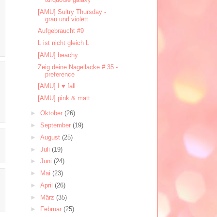
[AMU] Sultry Thursday -
grau und violett
Aufgebraucht #9
L ist nicht gleich L
[AMU] beachy
Zeig deine Nagellacke # 35 -
preference
[AMU] I ♥ fall
[AMU] pink & matt
►
Oktober
(26)
►
September
(19)
►
August
(25)
►
Juli
(19)
►
Juni
(24)
►
Mai
(23)
►
April
(26)
►
März
(35)
►
Februar
(25)