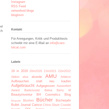
Instagram
RSS Feed
networked blogs
bloglovin
el
Kontakt
ch
Für Anregungen, Kritik und Produkttests
schreibt mir eine E-Mail an
info@caro-
lolcat.com
Labels
19 in 2019
20in2020
21in2021
22in2022
AMU
alverde
Aktion
alva
Artdeco
Aufbrauchen statt neu kaufen
Aufgebraucht
Aufgegessen
Aussortiert
Award
Badezusatz
Balea
Barry M
Beautyinventur
BH Cosmetics
Blog
Bücher
Bücherjahr
Blushes
Blogsale
Bullet Journal
Catrice
China Glaze
Coastal