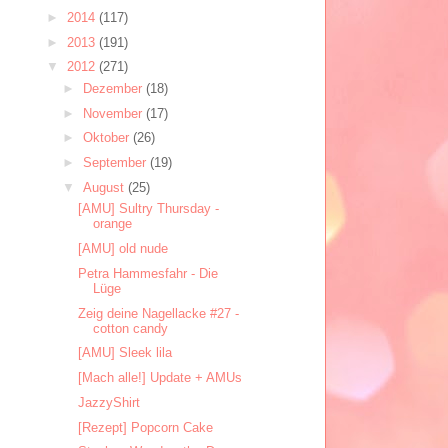
►
2014
(117)
►
2013
(191)
▼
2012
(271)
►
Dezember
(18)
►
November
(17)
►
Oktober
(26)
►
September
(19)
▼
August
(25)
[AMU] Sultry Thursday -
orange
[AMU] old nude
Petra Hammesfahr - Die
Lüge
Zeig deine Nagellacke #27 -
cotton candy
[AMU] Sleek lila
[Mach alle!] Update + AMUs
JazzyShirt
[Rezept] Popcorn Cake