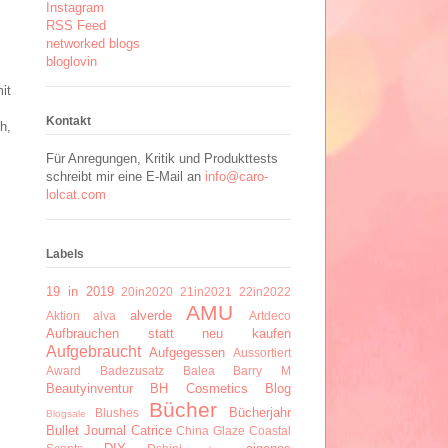
Instagram
RSS Feed
networked blogs
bloglovin
it
Kontakt
h,
Für Anregungen, Kritik und Produkttests
schreibt mir eine E-Mail an
info@caro-
lolcat.com
Labels
19 in 2019
20in2020
21in2021
22in2022
AMU
alverde
Aktion
alva
Artdeco
Aufbrauchen statt neu kaufen
Aufgebraucht
Aufgegessen
Aussortiert
Award
Badezusatz
Balea
Barry M
Beautyinventur
BH Cosmetics
Blog
Bücher
Bücherjahr
Blushes
Blogsale
Bullet Journal
Catrice
China Glaze
Coastal