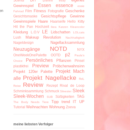
DIY
eigenes
Scents
Dshini
ebay
Essen
essence
Gewinnspiel
essie
en
Fitness
Geschenke
Film
Fotografie
Fahrrad
Gesichtspflege
Gewinne
Gesichtsmaske
Gewinnspiele
Haare
Haarseife
Hello Kitty
Hit the Pan
Hochzeit
Ikea
Katzen
Kleancolor
LE
Kleidung
Lidschatten
L.O.V
LOLcats
Makeup Revolution
Lush
Nachhaltigkeit
Nagellacksammlung
Nageldesign
NOTD
Neuzugänge
NYX
p2
OneWeekOnePalette
OOTD
Paula's
Persönliches
Pflanzen
Pinsel
Choice
Preview
Pröbchenwahnsinn
plastikfrei
Projekt Mach
Projekt 120er Palette
Projekt Nagellacke
alle
RdL
Review
Rezept
Rival de Loop
Reise
Sleek
Schminksammlung
Schmuck
Silvester
Sleek-Wochen
TAG
Süßigkeiten
SUB
Tipp
trend IT UP
The Body Needs
Tiere
Weihnachten
Wohnung
Tutorial
Zoeva
meine liebsten Verfolger