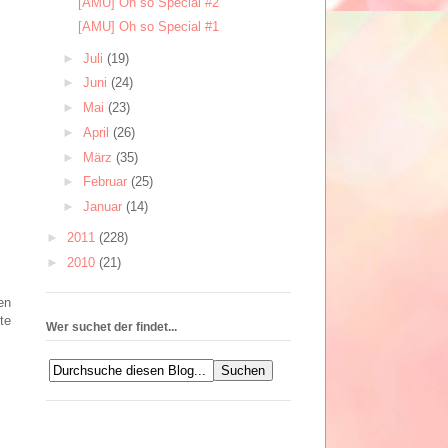
[AMU] Oh so Special #2
[AMU] Oh so Special #1
►
Juli
(19)
►
Juni
(24)
►
Mai
(23)
►
April
(26)
►
März
(35)
►
Februar
(25)
►
Januar
(14)
►
2011
(228)
►
2010
(21)
en
te
Wer suchet der findet...