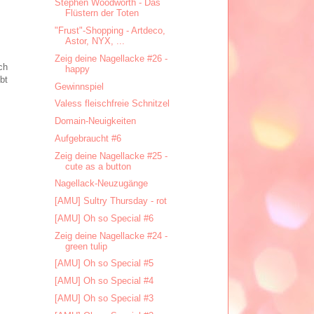
Stephen Woodworth - Das
Flüstern der Toten
"Frust"-Shopping - Artdeco,
Astor, NYX, ...
Zeig deine Nagellacke #26 -
ch
happy
bt
Gewinnspiel
Valess fleischfreie Schnitzel
Domain-Neuigkeiten
Aufgebraucht #6
Zeig deine Nagellacke #25 -
cute as a button
Nagellack-Neuzugänge
[AMU] Sultry Thursday - rot
[AMU] Oh so Special #6
Zeig deine Nagellacke #24 -
green tulip
[AMU] Oh so Special #5
[AMU] Oh so Special #4
[AMU] Oh so Special #3