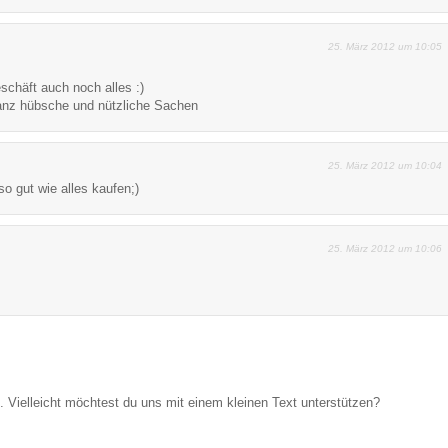
25. März 2012 um 10:05
schäft auch noch alles :)
ganz hübsche und nützliche Sachen
25. März 2012 um 10:04
so gut wie alles kaufen;)
25. März 2012 um 10:06
Vielleicht möchtest du uns mit einem kleinen Text unterstützen?