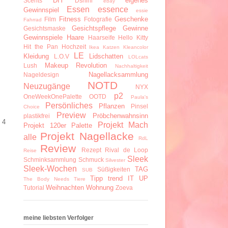
DIY
eigenes
Scents
Dshini
ebay
Essen
essence
Gewinnspiel
essie
Fitness
Geschenke
Film
Fotografie
Fahrrad
Gesichtspflege
Gewinne
Gesichtsmaske
Gewinnspiele
Haare
Haarseife
Hello Kitty
Hit the Pan
Hochzeit
Ikea
Katzen
Kleancolor
LE
Kleidung
Lidschatten
L.O.V
LOLcats
Makeup Revolution
Lush
Nachhaltigkeit
Nagellacksammlung
Nageldesign
NOTD
Neuzugänge
NYX
p2
OneWeekOnePalette
OOTD
Paula's
Persönliches
Pflanzen
Pinsel
Choice
Preview
Pröbchenwahnsinn
plastikfrei
 4
Projekt Mach
Projekt 120er Palette
Projekt Nagellacke
alle
RdL
Review
Rezept
Rival de Loop
Reise
Sleek
Schminksammlung
Schmuck
Silvester
Sleek-Wochen
TAG
Süßigkeiten
SUB
Tipp
trend IT UP
The Body Needs
Tiere
Weihnachten
Wohnung
Tutorial
Zoeva
meine liebsten Verfolger