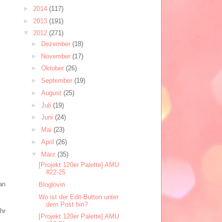
►
2014
(117)
►
2013
(191)
▼
2012
(271)
►
Dezember
(18)
►
November
(17)
►
Oktober
(26)
►
September
(19)
►
August
(25)
►
Juli
(19)
►
Juni
(24)
►
Mai
(23)
►
April
(26)
▼
März
(35)
[Projekt 120er Palette] AMU
#22-25
an
Bloglovin
Wo ist der Edit-Button unter
dem Post hin?
hr
[Projekt 120er Palette] AMU