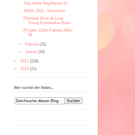
Zeig deine Nagellacke #2
AMUs 2011 - November
[Review] Rival de Loop
Young Eyeshadow Base
[Projekt 120er Palette] AMU
#4
►
Februar
(25)
►
Januar
(14)
►
2011
(228)
►
2010
(21)
Wer suchet der findet...