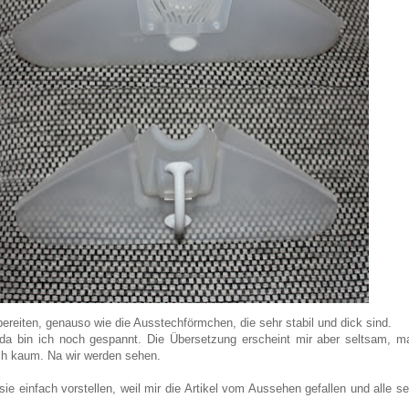
bereiten, genauso wie die Ausstechförmchen, die sehr stabil und dick sind.
 da bin ich noch gespannt. Die Übersetzung erscheint mir aber seltsam, m
ich kaum. Na wir werden sehen.
 sie einfach vorstellen, weil mir die Artikel vom Aussehen gefallen und alle se