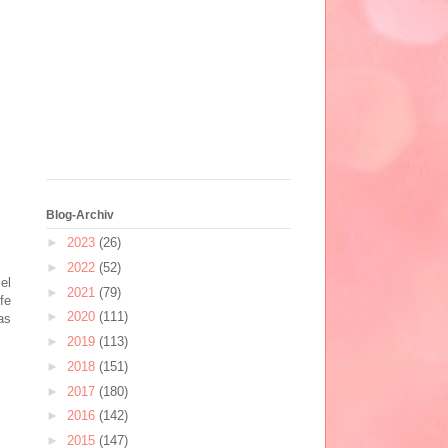
Blog-Archiv
►
2023
(26)
►
2022
(52)
el
►
2021
(79)
fe
►
2020
(111)
as
►
2019
(113)
►
2018
(151)
►
2017
(180)
►
2016
(142)
►
2015
(147)