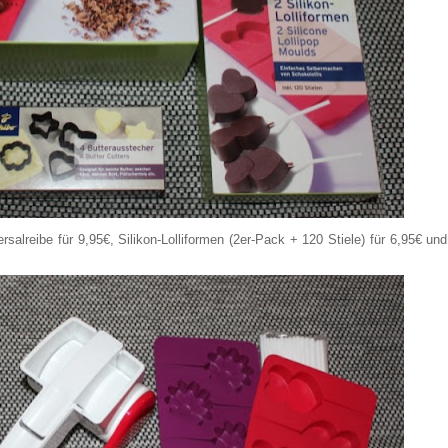
ersalreibe für 9,95€, Silikon-Lolliformen (2er-Pack + 120 Stiele) für 6,95€ und