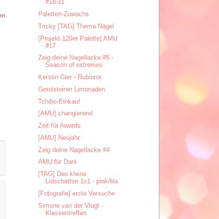
#18-21
Paletten-Zuwachs
en
Tricky [TAG] Thema Nägel
[Projekt 120er Palette] AMU
#17
Zeig deine Nagellacke #5 -
Season of extremes
Kerstin Gier - Rubinrot
Gerolsteiner Limonaden
Tchibo-Einkauf
[AMU] changierend
Zeit für Awards
[AMU] Neujahr
Zeig deine Nagellacke #4
AMU für Dani
[TAG] Das kleine
Lidschatten 1x1 - pink/lila
[Fotografie] erste Versuche
Simone van der Vlugt -
Klassentreffen