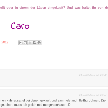
ellt oder in einem der Läden eingekauft? Und was haltet ihr von d
, 2012
24. März 2012 um 20:00
24. März 2012 um 20:07
inen Fahrradsattel bei denen gekauft und sammele auch fleißig Bohnen. Die
t gesehen, muss ich gleich mal morgen schauen :D