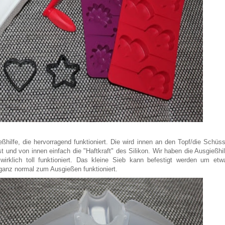
eßhilfe, die hervorragend funktioniert. Die wird innen an den Topf/die Schüss
 und von innen einfach die "Haftkraft" des Silikon. Wir haben die Ausgießhil
irklich toll funktioniert. Das kleine Sieb kann befestigt werden um etw
ganz normal zum Ausgießen funktioniert.