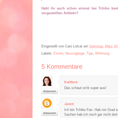
Habt ihr auch schon einmal bei Tchibo best
vorgestellten Artikeln?
Eingestellt von
Caro Lolcat
am
Samstag, März 24
Labels:
Essen
,
Neuzugänge
,
Tipp
,
Wohnung
5
Kommentare
Kuhfleck
Das schaut echt super aus!
Antworten
Janett
Ich bin Tchibo Fan. Hab mir Grad e
Antworten
Sachen hab ich noch gar nicht dor