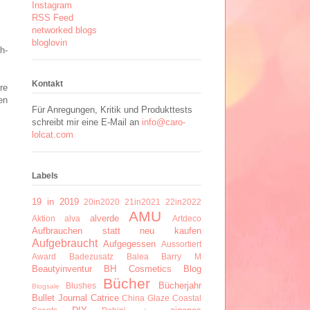
Instagram
RSS Feed
networked blogs
bloglovin
h-
Kontakt
re
en
Für Anregungen, Kritik und Produkttests
schreibt mir eine E-Mail an
info@caro-
lolcat.com
Labels
19 in 2019
20in2020
21in2021
22in2022
AMU
alverde
Aktion
alva
Artdeco
Aufbrauchen statt neu kaufen
Aufgebraucht
Aufgegessen
Aussortiert
Award
Badezusatz
Balea
Barry M
Beautyinventur
BH Cosmetics
Blog
Bücher
Bücherjahr
Blushes
Blogsale
Bullet Journal
Catrice
China Glaze
Coastal