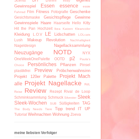
DIY
eigenes
Scents
Dshini
ebay
Essen
essence
Gewinnspiel
essie
Fitness
Geschenke
Film
Fotografie
Fahrrad
Gesichtspflege
Gewinne
Gesichtsmaske
Gewinnspiele
Haare
Haarseife
Hello Kitty
Hit the Pan
Hochzeit
Ikea
Katzen
Kleancolor
LE
Kleidung
Lidschatten
L.O.V
LOLcats
Makeup Revolution
Lush
Nachhaltigkeit
Nagellacksammlung
Nageldesign
NOTD
Neuzugänge
NYX
p2
OneWeekOnePalette
OOTD
Paula's
Persönliches
Pflanzen
Pinsel
Choice
Preview
Pröbchenwahnsinn
plastikfrei
Projekt Mach
Projekt 120er Palette
Projekt Nagellacke
alle
RdL
Review
Rezept
Rival de Loop
Reise
Sleek
Schminksammlung
Schmuck
Silvester
Sleek-Wochen
TAG
Süßigkeiten
SUB
Tipp
trend IT UP
The Body Needs
Tiere
Weihnachten
Wohnung
Tutorial
Zoeva
meine liebsten Verfolger