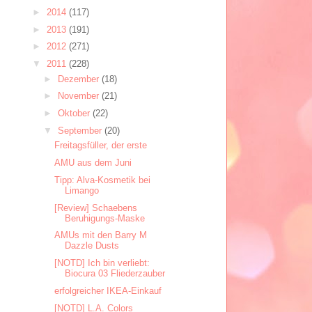
►
2014
(117)
►
2013
(191)
►
2012
(271)
▼
2011
(228)
►
Dezember
(18)
►
November
(21)
►
Oktober
(22)
▼
September
(20)
Freitagsfüller, der erste
AMU aus dem Juni
Tipp: Alva-Kosmetik bei
Limango
[Review] Schaebens
Beruhigungs-Maske
AMUs mit den Barry M
Dazzle Dusts
[NOTD] Ich bin verliebt:
Biocura 03 Fliederzauber
erfolgreicher IKEA-Einkauf
[NOTD] L.A. Colors