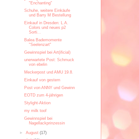
"Enchanting"
Schuhe, weitere Einkäufe
und Barry M Bestellung
Einkauf in Dresden: L.A.
Colors und neues p2
Sorti...
Balea Bademomente
"Seelenzart"
Gewinnspiel bei Art(ificial)
unerwartete Post: Schmuck
von ebelin
Meckerpost und AMU 19.8.
Einkauf von gestern
Post von ANNY und Gewinn
EOTD zum 4-jährigen
Stylight-Aktion
my milk toof
Gewinnspiel bei
Nagellackprinzessin
►
August
(17)