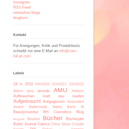
Instagram
RSS Feed
networked blogs
bloglovin
Kontakt
Für Anregungen, Kritik und Produkttests
schreibt mir eine E-Mail an
info@caro-
lolcat.com
Labels
19 in 2019
20in2020
21in2021
22in2022
AMU
alverde
Aktion
alva
Artdeco
Aufbrauchen statt neu kaufen
Aufgebraucht
Aufgegessen
Aussortiert
Award
Badezusatz
Balea
Barry M
Beautyinventur
BH Cosmetics
Blog
Bücher
Bücherjahr
Blushes
Blogsale
Bullet Journal
Catrice
China Glaze
Coastal