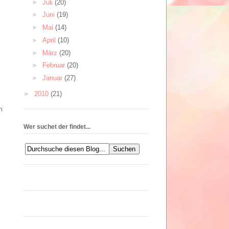
►
Juli
(20)
►
Juni
(19)
►
Mai
(14)
►
April
(10)
►
März
(20)
►
Februar
(20)
►
Januar
(27)
►
2010
(21)
m
Wer suchet der findet...